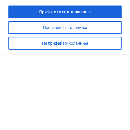
Прифати ги сите колачиња
Поставки за колачиња
Не прифаќам колачиња
СТОРИЈА
ДЕБАТА
САБОТАЖА
ТИМ
КОНТАКТ