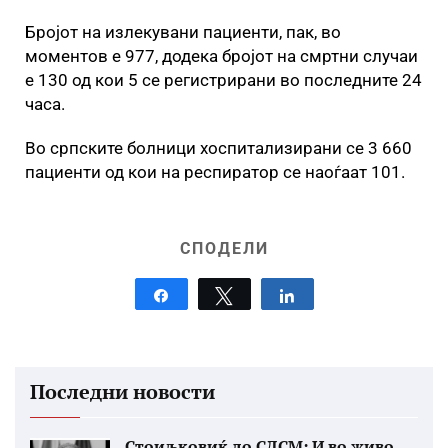
Бројот на излекувани пациенти, пак, во
моментов е 977, додека бројот на смртни случаи
е 130 од кои 5 се регистрирани во последните 24
часа.
Во српските болници хоспитализирани се 3 660
пациенти од кои на респиратор се наоѓаат 101.
СПОДЕЛИ
Share
Tweet
Share
Последни новости
Стоиљковиќ до СДСМ: И во живо...