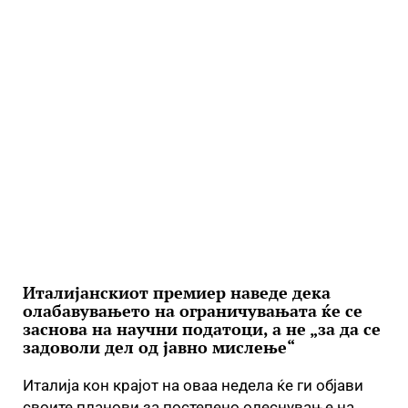
Италијанскиот премиер наведе дека
олабавувањето на ограничувањата ќе се
заснова на научни податоци, а не „за да се
задоволи дел од јавно мислење“
Италија кон крајот на оваа недела ќе ги објави
своите планови за постепено олеснување на