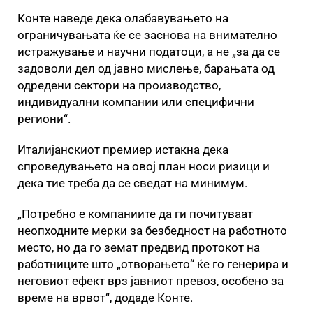
Конте наведе дека олабавувањето на
ограничувањата ќе се заснова на внимателно
истражување и научни податоци, а не „за да се
задоволи дел од јавно мислење, барањата од
одредени сектори на производство,
индивидуални компании или специфични
региони“.
Италијанскиот премиер истакна дека
спроведувањето на овој план носи ризици и
дека тие треба да се сведат на минимум.
„Потребно е компаниите да ги почитуваат
неопходните мерки за безбедност на работното
место, но да го земат предвид протокот на
работниците што „отворањето“ ќе го генерира и
неговиот ефект врз јавниот превоз, особено за
време на врвот“, додаде Конте.