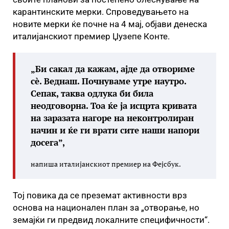
карантинските мерки. Спроведувањето на
новите мерки ќе почне на 4 мај, објави денеска
италијанскиот премиер Џузепе Конте.
„Би сакал да кажам, ајде да отвориме
сè. Веднаш. Почнуваме утре наутро.
Сепак, таква одлука би била
неодговорна. Тоа ќе ја исцрта кривата
на заразата нагоре на неконтролиран
начин и ќе ги врати сите наши напори
досега”,
напиша италијанскиот премиер на Фејсбук.
Тој повика да се преземат активности врз
основа на национален план за „отворање, но
земајќи ги предвид локалните специфичности“.