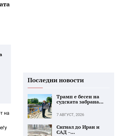
ата
а
Последни новости
Трамп е бесен на
судската забрана...
т на
7 АВГУСТ, 2026
Сигнал до Иран и
еѓу
САД –...