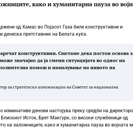
ожниците, како и хуманитарна пауза во војн
ржени од Хамас во Појасот Газа биле конструктивни и
ви денеска претставник на Белата куќа.
аречат конструктивни. Сметаме дека постои основа з
може значајно да ја смени ситуацијата во однос на
ополнителна помош и намалување на нивото на
атор за стратегиски комуникации на Советот за национална
о изминативе денови настојува преку средби на директоро
а Блискиот Исток, Брет Макгурк, со високи службеници од
о на заложниците, како и хуманитарна пауза во војната м