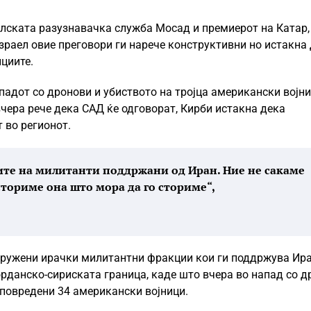
елската разузнавачка служба Мосад и премиерот на Катар,
зраел овие преговори ги нарече конструктивни но истакна
ициите.
 нападот со дронови и убиството на тројца американски војн
вчера рече дека САД ќе одговорат, Кирби истакна дека
 во регионот.
те на милитанти поддржани од Иран. Ние не сакаме
сториме она што мора да го сториме“,
ооружени ирачки милитантни фракции кои ги поддржува Ира
јорданско-сириската граница, каде што вчера во напад со д
е повредени 34 американски војници.