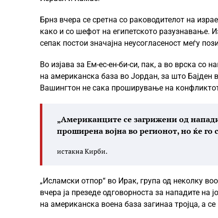
Брнз вчера се сретна со раководителот на изра
како и со шефот на египетското разузнавање. И
сепак постои значајна неусогласеност меѓу поз
Во изјава за Ем-ес-ен-би-си, пак, а во врска со
на американска база во Јордан, за што Бајден 
Вашингтон не сака проширување на конфликтот
„Американците се загрижени од напади
проширена војна во регионот, но ќе го 
истакна Кирби.
„Исламски отпор“ во Ирак, група од неколку в
вчера ја презеде одговорноста за нападите на 
на американска воена база загинаа тројца, а с