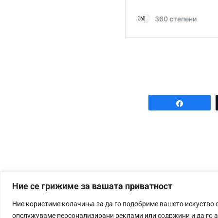
Share
Ние се грижиме за вашата приватност
Ние користиме колачиња за да го подобриме вашето искуство 
опслужуваме персонализирани реклами или содржини и да го 