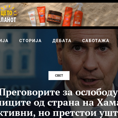
ИЈА
СТОРИЈА
ДЕБАТА
САБОТАЖА
СВЕТ
Преговорите за ослобод
иците од страна на Хам
ктивни, но претстои ушт