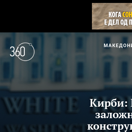
МАКЕДОН
Кирби: 
заложн
констру