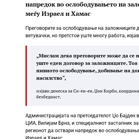
напредок во ослободувањето на зал
меѓу Израел и Хамас
Преговорите за ослободување на заложниците д
ветувачки, но претстои уште многу работа, изја
„Мислам дека преговорите може да се н
уште еден договор за заложниците. Тоа 
нивното ослободување, добивање на д
насилство“,
изјави денеска за Си-ен-ен, Џон Кирби, координ
безбедност.
Администрацијата на претседателот Џо Бајден в
ЦИА, Вилијам Брнз, и специјалниот застапник з
регионот да оствари напредок во ослободувањет
Израел и Хамас.