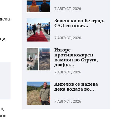
7 АВГУСТ, 2026
 дека
Зеленски во Белград,
САД со нови...
7 АВГУСТ, 2026
ици
Изгоре
противпожарен
камион во Струга,
двајца...
7 АВГУСТ, 2026
Ангелов се надева
дека водата во...
7 АВГУСТ, 2026
н,
рон