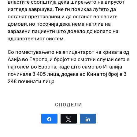
властите соопштија дека ширењето на вирусот
изгледа завршува. Тие ги повикаа луѓето да
останат претпазливи и да останат во своите
домови, но посочија дека нема наплив на
заразени пациенти што довело до колапс на
здравствениот систем.
Со поместувањето на епицентарот на кризата од
Азија во Европа, и бројот на смртни случаи сега е
најголем во Европа, каде што само во Италија
починале 3 405 лица, додека во Кина тој број е 3
248 починати лица.
СПОДЕЛИ
Share
Tweet
Share