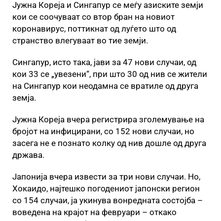
Јужна Кореја и Сингапур се меѓу азиските земји
кои се соочуваат со втор бран на новиот
коронавирус, поттикнат од луѓето што од
странство влегуваат во тие земји.
Сингапур, исто така, јави за 47 нови случаи, од
кои 33 се „увезени“, при што 30 од нив се жители
на Сингапур кои неодамна се вратиле од друга
земја.
Јужна Кореја вчера регистрира зголемување на
бројот на инфицирани, со 152 нови случаи, но
засега не е познато колку од нив дошле од друга
држава.
Јапонија вчера извести за три нови случаи. Но,
Хокаидо, најтешко погодениот јапонски регион
со 154 случаи, ја укинува вонредната состојба –
воведена на крајот на февруари – откако