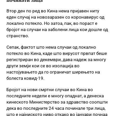
починати лица
Втор ден по ред во Кина нема пријавен ниту
еден случај на новозаразен со коронавирус од
локално потекло. Но затоа, пак, во пораст е
бројот на случаи на заболени лица кои дошле од
странство.
Сепак, фактот што нема случаи од локално
потекло во Кина, каде што вирусот првпат беше
регистриран во декември, дава надеж за многу
други земји кои се во изолација во
настојувањето да го ограничат ширењето на
болеста ковид-19.
Бројот на нови смртни случаи во Кина во
последните недели е многу опаднат, а денеска
кинеското Министерство за здравство соопшти
дека во последните 24 часа починале три лица,
што е најниското ниво откако во јануари почнаа