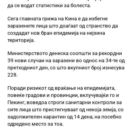
да се водат статистики за болеста.
Сега главната грижа на Кина е да избегне
заразените лица што доаѓаат од странство да
создадат нов бран епидемија на нејзина
територија.
Министерството денеска соопшти за рекордни
39 нови случаи на заразени во однос на 34-те од
претходниот ден, со што вкупниот број изнесува
228.
Поради ризикот од враќање на епидемијата,
повеќе градови и провинции, вклучувајќи го и
Пекинг, воведоа строги санитарни контроли за
сите лица што пристигнуваат од некоја земја, со
задолжителен карантин од 14 дена, на посебно
одредено место за тоа.