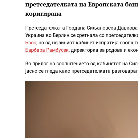
претседателката на Европската банк
коригирана
Претседателката Гордана Сиљановска-Давкова 
Украина во Берлин се сретнала со претседателк
Басо
, но од нејзиниот кабинет испратија соопш
Барбара Рамбусек
, директорка за родова и еко
Во прилог на соопштението од кабинетот на Си
јасно се гледа како претседателката разговарал