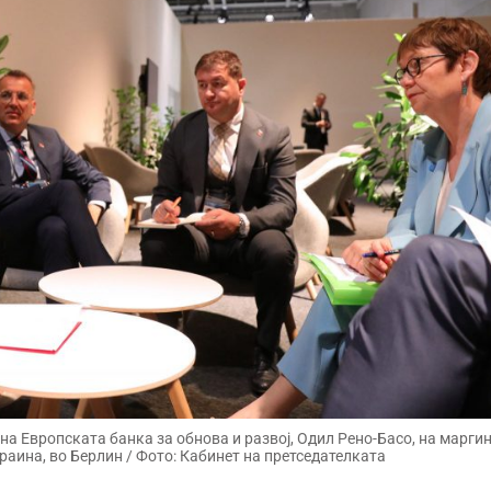
а Европската банка за обнова и развој, Одил Рено-Басо, на марги
раина, во Берлин / Фото: Кабинет на претседателката