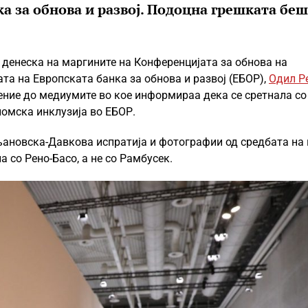
а за обнова и развој. Подоцна грешката бе
денеска на маргините на Конференцијата за обнова на
ата на Европската банка за обнова и развој (ЕБОР),
Одил Р
тение до медиумите во кое информираа дека се сретнала со
номска инклузија во ЕБОР.
љановска-Давкова испратија и фотографии од средбата на
а со Рено-Басо, а не со Рамбусек.