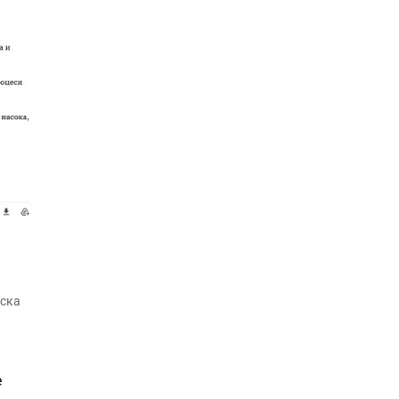
мска
е