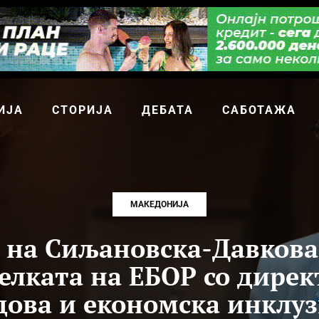
ИЈА
СТОРИЈА
ДЕБАТА
САБОТАЖА
МАКЕДОНИЈА
 на Сиљановска-Давкова
елката на ЕБОР со дирек
дова и економска инклуз