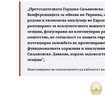
„Претседателката Гордана Сиљановска-Д
Конференцијата за обнова на Украина, 
родова и економска инклузија во Европс
разговарано за исклучителната важност
земјава, фокусирани на континуиран р
општество, во согласност со нашата ев
потенцираа заложбата во промовирањет
функционалната одржлива и инклузивна
Сиљановска-Давкова, изрази задоволст
земјава“,
беше наведено во соопштението од кабинетот на 