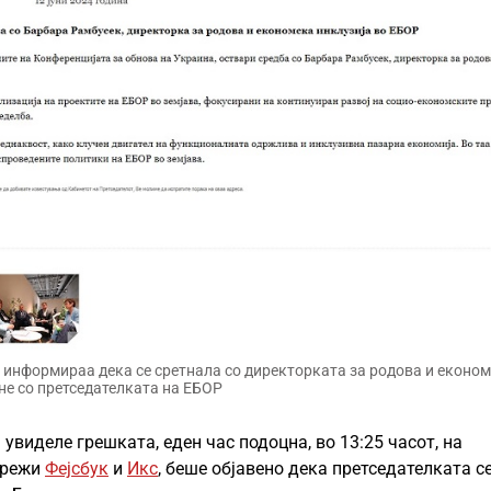
 информираа дека се сретнала со директорката за родова и еконо
 не со претседателката на ЕБОР
увиделе грешката, еден час подоцна, во 13:25 часот, на
мрежи
Фејсбук
и
Икс
, беше објавено дека претседателката с