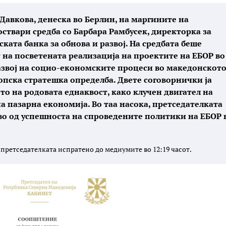
авкова, денеска во Берлин, на маргините на
оствари средба со Барбара Рамбусек, директорка за
ката банка за обнова и развој. На средбата беше
 на посветената реализација на проектите на ЕБОР во
азвој на социо-економските процеси во македонскот
ропска стратешка определба. Двете соговорнички ја
о на родовата еднаквост, како клучен двигател на
 пазарна економија. Во таа насока, претседателката
во од успешноста на спроведените политики на ЕБОР 
претседателката испратено до медиумите во 12:19 часот.