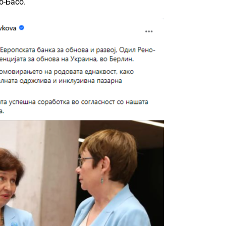
о-Басо.