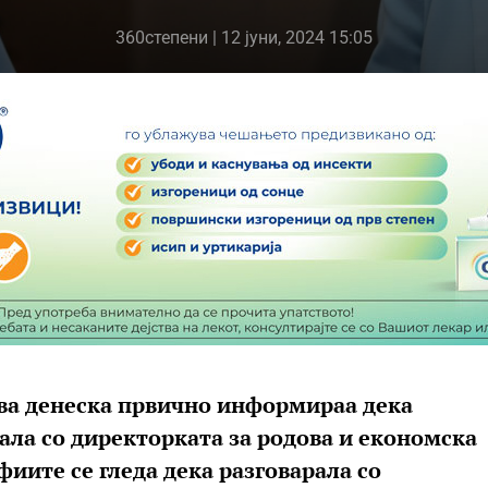
360степени
| 12 јуни, 2024 15:05
ва денеска првично информираа дека
ала со директорката за родова и економска
фиите се гледа дека разговарала со