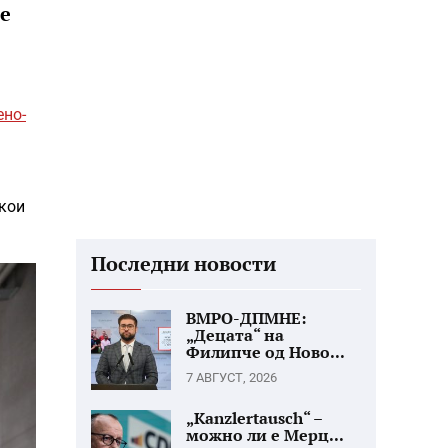
ше
ено-
 кои
Последни новости
ВМРО-ДПМНЕ:
„Децата“ на
Филипче од Ново...
7 АВГУСТ, 2026
„Kanzlertausch“ –
можно ли е Мерц...