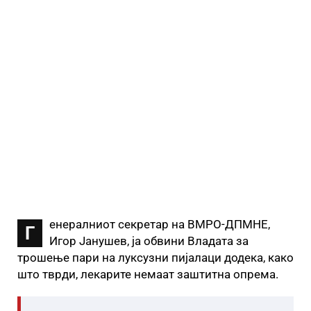
енералниот секретар на ВМРО-ДПМНЕ,
Г
Игор Јанушев, ја обвини Владата за
трошење пари на луксузни пијалаци додека, како
што тврди, лекарите немаат заштитна опрема.