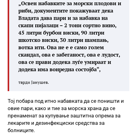
„Освен набавките за морски плодови и
риби, документите покажуваат дека
Владата дава пари и за набавка на
скапи пијалаци – 2 тони сортно вино,
45 литри бурбон виски, 90 литри
шкотско виски, 30 литри шампањ,
вотка итн. Ова не е е само голем
скандал, ова е забеганост, ова е лудост,
ова се прави додека луѓе умираат и
додека има вонредна состојба“,
тврди Јанушев.
Тој побара под итно набавката да се поништи и
овие пари, како и тие за морска храна да се
пренаменат за купување заштитна опрема за
лекарите и дезинфекциски средства за
болниците.