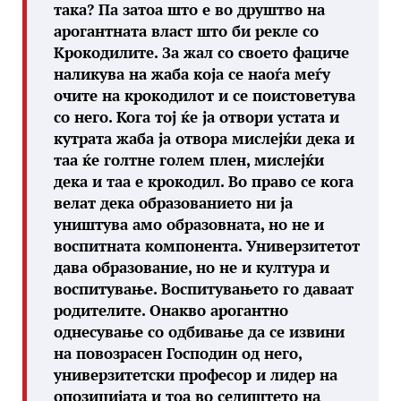
така? Па затоа што е во друштво на
арогантната власт што би рекле со
Крокодилите. За жал со своето фациче
наликува на жаба која се наоѓа меѓу
очите на крокодилот и се поистоветува
со него. Кога тој ќе ја отвори устата и
кутрата жаба ја отвора мислејќи дека и
таа ќе голтне голем плен, мислејќи
дека и таа е крокодил. Во право се кога
велат дека образованието ни ја
уништува амо образовната, но не и
воспитната компонента. Универзитетот
дава образование, но не и култура и
воспитување. Воспитувањето го даваат
родителите. Онакво арогантно
однесување со одбивање да се извини
на повозрасен Господин од него,
универзитетски професор и лидер на
опозицијата и тоа во седиштето на