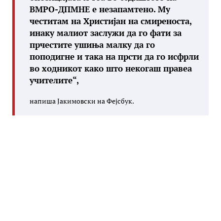
ВМРО-ДПМНЕ е незапамтено. Му
честитам на Христијан на смиреноста,
инаку малиот заслужи да го фати за
прчестите ушиња малку да го
поподигне и така на прсти да го исфрли
во ходникот како што некогаш правеа
учителите“,
напиша Јакимовски на Фејсбук.