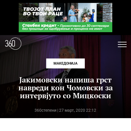
МАКЕДОНИЈА
Јакимовски напиша грст
навреди кон Чомовски за
интервјуто со Мицкоски
360степени
| 27 март, 2020 22:12