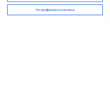
Не прифаќам колачиња
СТОРИЈА
ДЕБАТА
САБОТАЖА
ТИМ
КОНТАКТ