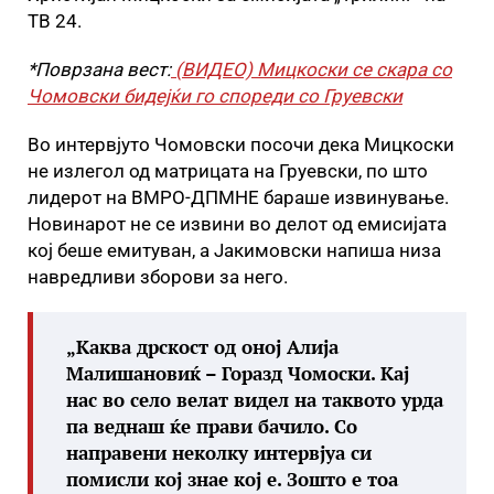
ТВ 24.
*Поврзана вест:
(ВИДЕО) Мицкоски се скара со
Чомовски бидејќи го спореди со Груевски
Во интервјуто Чомовски посочи дека Мицкоски
не излегол од матрицата на Груевски, по што
лидерот на ВМРО-ДПМНЕ бараше извинување.
Новинарот не се извини во делот од емисијата
кој беше емитуван, а Јакимовски напиша низа
навредливи зборови за него.
„Каква дрскост од оној Алија
Малишановиќ – Горазд Чомоски. Кај
нас во село велат видел на таквото урда
па веднаш ќе прави бачило. Со
направени неколку интервјуа си
помисли кој знае кој е. Зошто е тоа