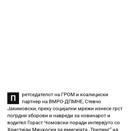
ретседателот на ГРОМ и коалициски
П
партнер на ВМРО-ДПМНЕ, Стевчо
Јакимовски, преку социјални мрежи изнесе грст
погрдни зборови и навреди за новинарот и
водител Гораст Чомовски поради интервјуто со
Христијан Мицкоски за емисијата „Трилинг“ на