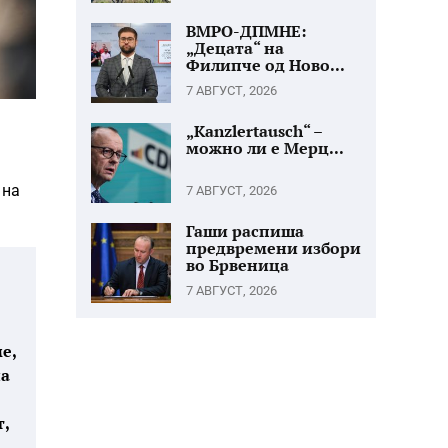
ВМРО-ДПМНЕ:
„Децата“ на
Филипче од Ново...
7 АВГУСТ, 2026
„Kanzlertausch“ –
можно ли е Мерц...
 на
7 АВГУСТ, 2026
Гаши распиша
предвремени избори
во Брвеница
7 АВГУСТ, 2026
е,
на
т,