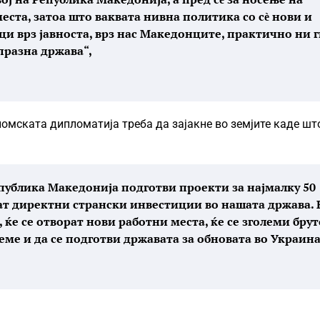
еста, затоа што ваквата нивна политика со сѐ нови и
и врз јавноста, врз нас Македонците, практично ни 
празна држава“,
омската дипломатија треба да зајакне во земјите каде шт
епублика Македонија подготви проекти за најмалку 50
ат директни странски инвестиции во нашата држава. 
 ќе се отворат нови работни места, ќе се зголеми брут
ме и да се подготви државата за обновата во Украина