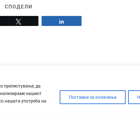
СПОДЕЛИ
Tweet
Share
со прелистување, да
анализираме нашиот
Поставки за колачиња
Н
 со нашата употреба на
ДЕБАТА
САБОТАЖА
ТИМ
КОНТАК