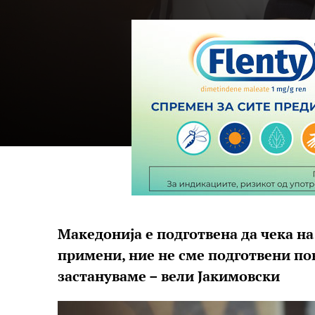
Македонија е подготвена да чека на
примени, ние не сме подготвени пов
застануваме – вели Јакимовски