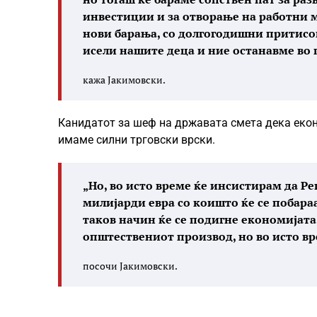
инвестиции и за отворање на работни м
нови барања, со долгогодишни притисоц
исели нашите деца и ние останавме во 
кажа Јакимовски.
Канидатот за шеф на државата смета дека екон
имаме силни трговски врски.
„Но, во исто време ќе инсистирам да Р
милијарди евра со коишто ќе се побара
таков начин ќе се подигне економијата,
општествениот производ, но во исто вре
посочи Јакимовски.