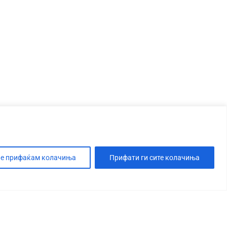
е прифаќам колачиња
Прифати ги сите колачиња
Т