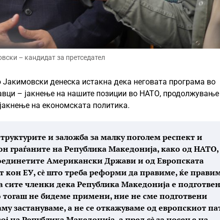
вски – кандидат за претседател
о Јакимовски денеска истакна дека неговата програма во
авци – јакнење на нашите позиции во НАТО, продолжување
и јакнење на економската политика.
труктурите и заложба за малку поголем респект и
он граѓаните на Република Македонија, како од НАТО,
Соединетите Американски Држави и од Европската
т кон ЕУ, сѐ што треба реформи да правиме, ќе правим
на сите членки дека Република Македонија е подготве
до тогаш не бидеме примени, ние не сме подготвени
аму застануваме, а не се откажуваме од европскиот па
ој на Република Македонија, а пред сѐ за носење на