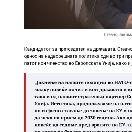
Стевчо Јакимо
Кандидатот за претседател на државата, Стевч
однос на надворешнатa политикa оди во три пр
патот кон членство во Европската Унија, како 
„Јакнење на нашите позиции во НАТО-с
малку повеќе почит и кон државата и к
така и од нашиот стратешки партнер 
Унија. Исто така, продолжуваме на пато
но со јасно ставање до знаење на ЕУ и 
да чека на прием до 2030 година. Ако 
повеќе да седиме пред вратите на ЕУ, т
но тогаш ќе бараме сопствен пат за разв