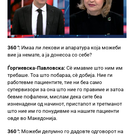
360
°
:
Имаа ли лекови и апаратура која можеби
вие ја немате, а ја донесоа со себе?
Ѓоргиевска-Павловска:
Сè имавме што ним им
требаше. Тоа што побараа, сè добија. Ние ги
работевме пациентите, тие ни беа само
супервизори за она што ние го правиме и затоа
бевме пофалени, мислам дека сите беа
изненадени од начинот, пристапот и третманот
што ние им го понудивме на нашите пациенти
овде во Македонија.
360
°
:
Можеби делумно го дадовте одговорот на