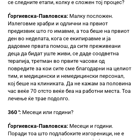
се следните етапи, колку е сложен тој процес?
Ѓоргиевска-Павловска:
Малку посложен.
Излеговме храбри и одлични на првиот
предизвик што го имавме, а тоа беше на првиот
ден во неделата, кога се екипиравме и ја
дадовме првата помош, да сите преживеани
деца да бидат уште живи, се даде соодветна
терапија, третман во првите часови од
повредите за кои сите сме благодарни на целиот
тим, и медицински и немедицински персонал,
кој беше на клиниката. Да не кажам за половина
час веќе 70 отсто веќе беа на работни места. Тоа
лечење ќе трае подолго.
360
°
:
Месеци или години?
Ѓоргиевска-Павловска:
Месеци и години.
Поради тоа што подлабоките изгореници, не е