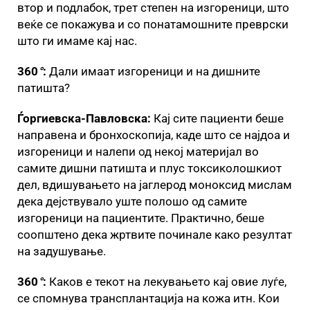
втор и подлабок, трет степен на изгореници, што
веќе се покажува и со понатамошните преврски
што ги имаме кај нас.
360
°
:
Дали имаат изгореници и на дишните
патишта?
Ѓоргиевска-Павловска:
Кај сите пациенти беше
направена и бронхоскопија, каде што се најдоа и
изгореници и налепи од некој материјал во
самите дишни патишта и плус токсиколошкиот
дел, вдишувањето на јаглерод моноксид мислам
дека дејствувало уште полошо од самите
изгореници на пациентите. Практично, беше
соопштено дека жртвите починале како резултат
на задушување.
360
°
:
Каков е текот на лекувањето кај овие луѓе,
се спомнува трансплантација на кожа итн. Кои