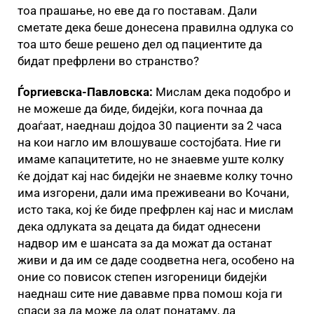
тоа прашање, но еве да го поставам. Дали
сметате дека беше донесена правилна одлука со
тоа што беше решено дел од пациентите да
бидат префрлени во странство?
Ѓоргиевска-Павловска:
Мислам дека подобро и
не можеше да биде, бидејќи, кога почнаа да
доаѓаат, наеднаш дојдоа 30 пациенти за 2 часа
на кои нагло им влошуваше состојбата. Ние ги
имаме капацитетите, но не знаевме уште колку
ќе дојдат кај нас бидејќи не знаевме колку точно
има изгорени, дали има преживеани во Кочани,
исто така, кој ќе биде префрлен кај нас и мислам
дека одлуката за децата да бидат однесени
надвор им е шансата за да можат да останат
живи и да им се даде соодветна нега, особено на
оние со повисок степен изгореници бидејќи
наеднаш сите ние дававме прва помош која ги
спаси за да може да одат понатаму, да