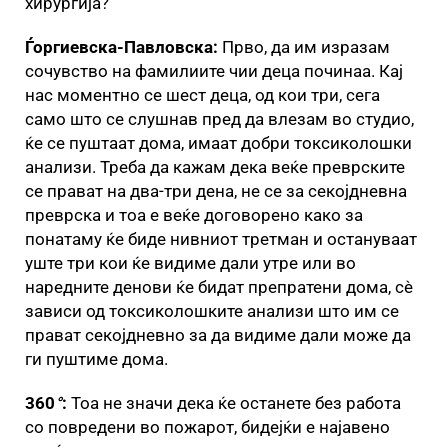
хирургија?
Ѓоргиевска-Павловска:
Прво, да им изразам
сочувство на фамилиите чии деца починаа. Кај
нас моментно се шест деца, од кои три, сега
само што се слушнав пред да влезам во студио,
ќе се пуштаат дома, имаат добри токсиколошки
анализи. Треба да кажам дека веќе преврските
се прават на два-три дена, не се за секојдневна
преврска и тоа е веќе договорено како за
понатаму ќе биде нивниот третман и остануваат
уште три кои ќе видиме дали утре или во
наредните денови ќе бидат препратени дома, сè
зависи од токсиколошките анализи што им се
прават секојдневно за да видиме дали може да
ги пуштиме дома.
360
°
:
Тоа не значи дека ќе останете без работа
со повредени во пожарот, бидејќи е најавено