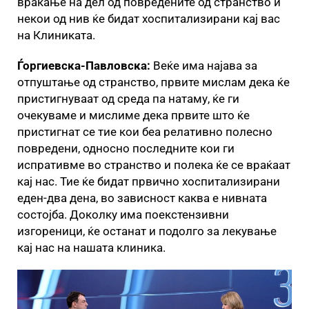
враќање на дел од повредените од странство и
некои од нив ќе бидат хоспитализирани кај вас
на Клиниката.
Ѓоргиевска-Павловска:
Веќе има најава за
отпуштање од странство, првите мислам дека ќе
пристигнуваат од среда па натаму, ќе ги
очекуваме и мислиме дека првите што ќе
пристигнат се тие кои беа релативно полесно
повредени, односно последните кои ги
испративме во странство и полека ќе се враќаат
кај нас. Тие ќе бидат првично хоспитализирани
еден-два дена, во зависност каква е нивната
состојба. Доколку има поекстензивни
изгореници, ќе останат и подолго за лекување
кај нас на нашата клиника.