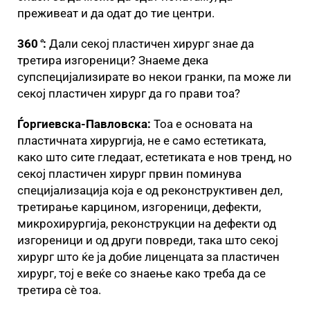
преживеат и да одат до тие центри.
360
°
:
Дали секој пластичен хирург знае да
третира изгореници? Знаеме дека
супспецијализирате во некои гранки, па може ли
секој пластичен хирург да го прави тоа?
Ѓоргиевска-Павловска:
Тоа е основата на
пластичната хирургија, не е само естетиката,
како што сите гледаат, естетиката е нов тренд, но
секој пластичен хирург првин поминува
специјализација која е од реконструктивен дел,
третирање карцином, изгореници, дефекти,
микрохирургија, реконструкции на дефекти од
изгореници и од други повреди, така што секој
хирург што ќе ја добие лиценцата за пластичен
хирург, тој е веќе со знаење како треба да се
третира сè тоа.