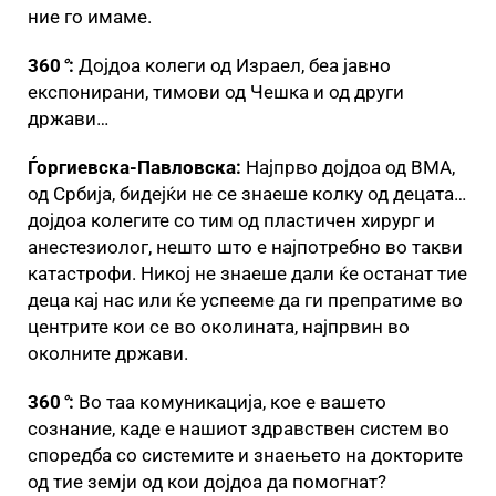
ние го имаме.
360
°
:
Дојдоа колеги од Израел, беа јавно
експонирани, тимови од Чешка и од други
држави…
Ѓоргиевска-Павловска:
Најпрво дојдоа од ВМА,
од Србија, бидејќи не се знаеше колку од децата…
дојдоа колегите со тим од пластичен хирург и
анестезиолог, нешто што е најпотребно во такви
катастрофи. Никој не знаеше дали ќе останат тие
деца кај нас или ќе успееме да ги препратиме во
центрите кои се во околината, најпрвин во
околните држави.
360
°
:
Во таа комуникација, кое е вашето
сознание, каде е нашиот здравствен систем во
споредба со системите и знаењето на докторите
од тие земји од кои дојдоа да помогнат?