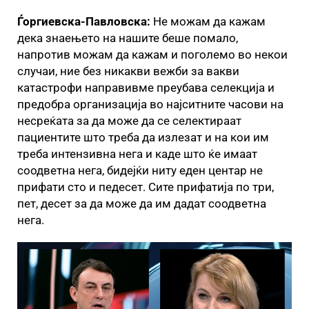
Ѓоргиевска-Павловска:
Не можам да кажам
дека знаењето на нашите беше помало,
напротив можам да кажам и поголемо во некои
случаи, ние без никакви вежби за вакви
катастрофи направивме преубава селекција и
предобра организација во најситните часови на
несреќата за да може да се селектираат
пациентите што треба да излезат и на кои им
треба интензивна нега и каде што ќе имаат
соодветна нега, бидејќи ниту еден центар не
прифати сто и педесет. Сите прифатија по три,
пет, десет за да може да им дадат соодветна
нега.