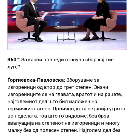
360
°
:
За какви повреди станува збор кај тие
луѓе?
Ѓоргиевска-Павловска:
Зборуваме за
изгореници од втор до трет степен. Значи
изгорениците се на главата, вратот и на рацете,
најголемиот дел што бил изложен на
термичкиот агенс. Првично, кога се јавија утрото
во неделата, тоа што го видовме, беа брза
евалуација на степенот на изгореници и многу
малку беа од полесен степен. Најголем дел беа