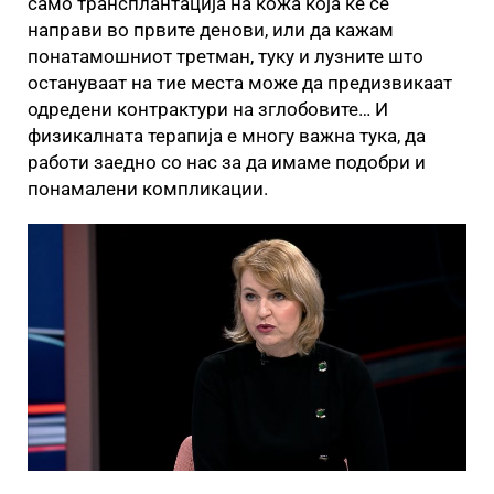
само трансплантација на кожа која ќе се
направи во првите денови, или да кажам
понатамошниот третман, туку и лузните што
остануваат на тие места може да предизвикаат
одредени контрактури на зглобовите… И
физикалната терапија е многу важна тука, да
работи заедно со нас за да имаме подобри и
понамалени компликации.