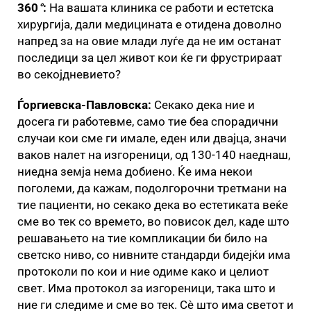
360
°
:
На вашата клиника се работи и естетска
хирургија, дали медицината е отидена доволно
напред за на овие млади луѓе да не им останат
последици за цел живот кои ќе ги фрустрираат
во секојдневието?
Ѓоргиевска-Павловска:
Секако дека ние и
досега ги работевме, само тие беа спорадични
случаи кои сме ги имале, еден или двајца, значи
ваков налет на изгореници, од 130-140 наеднаш,
ниедна земја нема добиено. Ќе има некои
поголеми, да кажам, подолгорочни третмани на
тие пациенти, но секако дека во естетиката веќе
сме во тек со времето, во повисок дел, каде што
решавањето на тие компликации би било на
светско ниво, со нивните стандарди бидејќи има
протоколи по кои и ние одиме како и целиот
свет. Има протокол за изгореници, така што и
ние ги следиме и сме во тек. Сè што има светот и