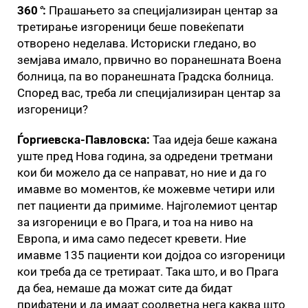
360
°
:
Прашањето за специјализиран центар за
третирање изгореници беше повеќепати
отворено неделава. Историски гледано, во
земјава имало, првично во поранешната Воена
болница, па во поранешната Градска болница.
Според вас, треба ли специјализиран центар за
изгореници?
Ѓоргиевска-Павловска:
Таа идеја беше кажана
уште пред Нова година, за одредени третмани
кои би можело да се направат, но ние и да го
имавме во моментов, ќе можевме четири или
пет пациенти да примиме. Најголемиот центар
за изгореници е во Прага, и тоа на ниво на
Европа, и има само педесет кревети. Ние
имавме 135 пациенти кои дојдоа со изгореници
кои треба да се третираат. Така што, и во Прага
да беа, немаше да можат сите да бидат
прифатени и да имаат соодветна нега каква што