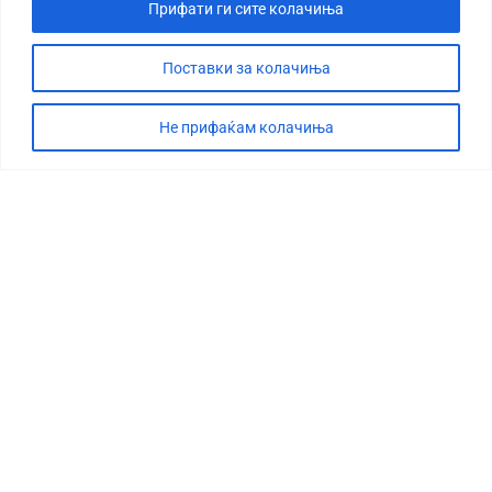
Прифати ги сите колачиња
Поставки за колачиња
Не прифаќам колачиња
СТОРИЈА
ДЕБАТА
САБОТАЖА
ТИМ
КОНТАКТ