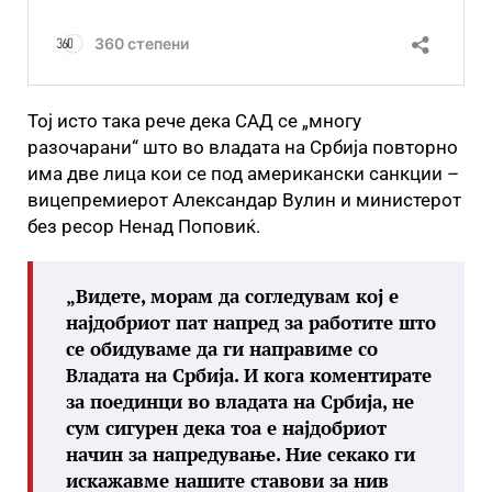
Тој исто така рече дека САД се „многу
разочарани“ што во владата на Србија повторно
има две лица кои се под американски санкции –
вицепремиерот Александар Вулин и министерот
без ресор Ненад Поповиќ.
„Видете, морам да согледувам кој е
најдобриот пат напред за работите што
се обидуваме да ги направиме со
Владата на Србија. И кога коментирате
за поединци во владата на Србија, не
сум сигурен дека тоа е најдобриот
начин за напредување. Ние секако ги
искажавме нашите ставови за нив