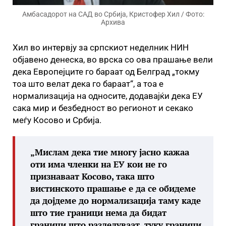
Амбасадорот на САД во Србија, Кристофер Хил / Фото:
Архива
Хил во интервју за српскиот неделник НИН
објавено денеска, во врска со ова прашање вели
дека Европејците го бараат од Белград „токму
тоа што велат дека го бараат“, а тоа е
нормализација на односите, додавајќи дека ЕУ
сака мир и безбедност во регионот и секако
меѓу Косово и Србија.
„Мислам дека тие многу јасно кажаа
оти има членки на ЕУ кои не го
признаваат Косово, така што
вистинското прашање е да се обидеме
да дојдеме до нормализација таму каде
што тие граници нема да бидат
граници што разделуваат, туку граници