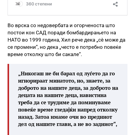
Во врска со недовербата и огорченоста што
постои кон САД поради бомбардирањето на
НАТО во 1999 година, Хил рече дека „сè може да
се промени“, но дека „често е потребно повеќе
време отколку што би сакале“.
„Никогаш не би барал од луѓето да го
игнорираат минатото, но, знаете, за
доброто на нашите деца, за доброто на
децата на нашите деца, навистина
треба да се трудиме да поминуваме
повеќе време гледајќи напред отколку
назад. Затоа имаме очи во предниот
дел од нашите глави, а не во задниот“,