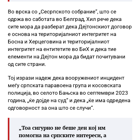
Во врска со „Сесрпското собрание“, што се
одржа во саботата во Белград, Хил рече дека
сите мора да разберат дека Дејтонскиот договор
е основа на територијалниот интегритет на
Босна и Херцеговина и територијалниот
интегритет на ентитетите во БиХ и дека тие
елементи на Дејтон мора да бидат почитувани
од сите страни.
Тој изрази надеж дека вооружениот инцидент
меѓу српската паравоена група и косовската
полиција, во селото Бањска во септември 2023
година, „ќе дојде на суд“ и дека „ќе има одредена
одговорност за она што се случи“.
„Тоа сигурно не беше ден кој им
помогна на српските интереси, а