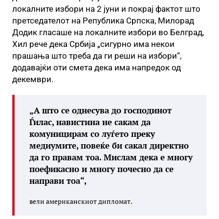
локалните избори на 2 јуни и покрај фактот што
претседателот на Република Српска, Милорад
Додик гласаше на локалните избори во Белград,
Хил рече дека Србија „сигурно има некои
прашања што треба да ги реши на избори“,
додавајќи оти смета дека има напредок од
декември.
„А што се однесува до господинот
Ѓилас, навистина не сакам да
комуницирам со луѓето преку
медиумите, повеќе би сакал директно
да го правам тоа. Мислам дека е многу
поефикасно и многу почесно да се
направи тоа“,
вели американскиот дипломат.