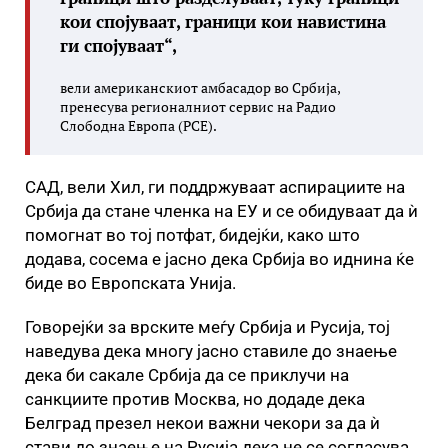
кои спојуваат, граници кои навистина
ги спојуваат“,
вели американскиот амбасадор во Србија,
пренесува регионалниот сервис на Радио
Слободна Европа (РСЕ).
САД, вели Хил, ги поддржуваат аспирациите на
Србија да стане членка на ЕУ и се обидуваат да ѝ
помогнат во тој потфат, бидејќи, како што
додава, сосема е јасно дека Србија во иднина ќе
биде во Европската Унија.
Говорејќи за врските меѓу Србија и Русија, тој
наведува дека многу јасно ставиле до знаење
дека би сакале Србија да се приклучи на
санкциите против Москва, но додаде дека
Белград презел некои важни чекори за да ѝ
стави до знаење на Русија дека не се согласува