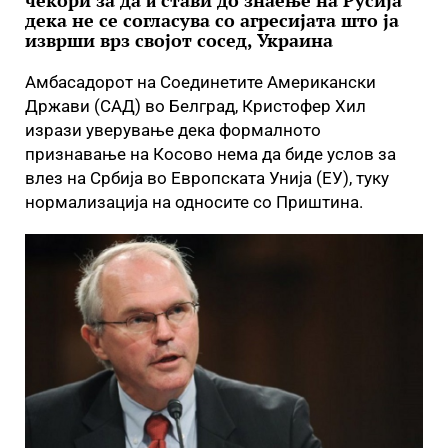
чекори за да ѝ стави до знаење на Русија
дека не се согласува со агресијата што ја
изврши врз својот сосед, Украина
Амбасадорот на Соединетите Американски
Држави (САД) во Белград, Кристофер Хил
изрази уверување дека формалното
признавање на Косово нема да биде услов за
влез на Србија во Европската Унија (ЕУ), туку
нормализација на односите со Приштина.