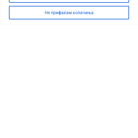
Не прифаќам колачиња
СТОРИЈА
ДЕБАТА
САБОТАЖА
ТИМ
КОНТАКТ