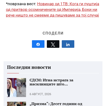
*поврзана вест:
Новинар од 1ТВ: Кога ги пуштија
од притвор осомничените од Империја, Боки ни
рече ништо не смееме да пишуваме за тој случај
СПОДЕЛИ
Share
Tweet
Share
Последни новости
СДСМ: Итна истрага за
насилниците што...
6 АВГУСТ, 2026
„Призма“: Десет години од