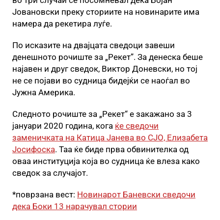
во три случаи се посомневал дека Бојан
Јовановски преку сториите на новинарите има
намера да рекетира луѓе.
По исказите на двајцата сведоци завеши
денешното рочиште за „Рекет”. За денеска беше
најавен и друг сведок, Виктор Доневски, но тој
не се појави во судница бидејќи се наоѓал во
Јужна Америка.
Следното рочиште за „Рекет“ е закажано за 3
јануари 2020 година, кога
ќе сведочи
заменичката на Катица Јанева во СЈО, Елизабета
Јосифоска
. Таа ќе биде прва обвинителка од
оваа институција која во судница ќе влеза како
сведок за случајот.
*поврзана вест:
Новинарот Баневски сведочи
дека Боки 13 нарачувал стории