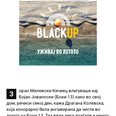
оран Милевски-Кичеец влегуваше кај
З
Бојан Јованоски (Боки 13) како во свој
дом, речиси секој ден, кажа Драгана Колевска,
која хонорарно била ангажирана да чисти во
домот на Боки 13. Таа вели дека доаѓале и многу