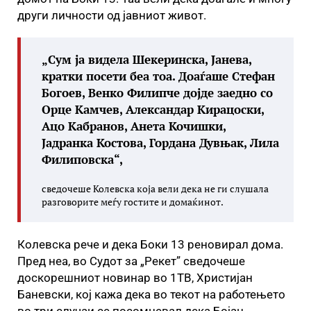
други личности од јавниот живот.
„Сум ја видела Шекеринска, Јанева,
кратки посети беа тоа. Доаѓаше Стефан
Богоев, Венко Филипче дојде заедно со
Орце Камчев, Александар Кирацоски,
Ацо Кабранов, Анета Кочишки,
Јадранка Костова, Гордана Дувњак, Лила
Филиповска“,
сведочеше Колевска која вели дека не ги слушала
разговорите меѓу гостите и домаќинот.
Колевска рече и дека Боки 13 реновирал дома.
Пред неа, во Судот за „Рекет” сведочеше
доскорешниот новинар во 1ТВ, Христијан
Баневски, кој кажа дека во текот на работењето