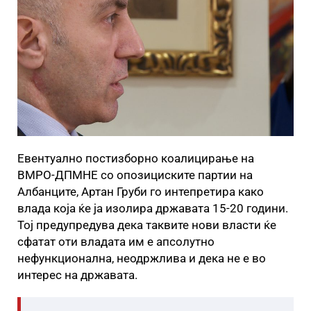
Евентуално постизборно коалицирање на
ВМРО-ДПМНЕ со опозициските партии на
Албанците, Артан Груби го интепретира како
влада која ќе ја изолира државата 15-20 години.
Тој предупредува дека таквите нови власти ќе
сфатат оти владата им е апсолутно
нефункционална, неодржлива и дека не е во
интерес на државата.