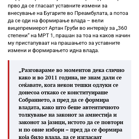
прво да се гласаат уставните измени за
внесување на Бугарите во Преамбулата, а потоа
да се оди на формирање влада – вели
вицепремиерот Артан Груби во интервју за „360
степени“ на МРТ 1, прашан за тоа на каков начин
му пристапуваат на прашањето за уставните
измени и формирањето идна влада.
„Разговараме во моментов дека слично
како и во 2011 година, не знам дали се
сеќавате, кога некои тешки одлуки се
донесоа откако се конституираше
Собранието, а пред да се формира
владата, како што беше автентичното
толкување на законот за амнестија и
законот за јазици, истото да се повтори
и по овие избори – пред да се формира
која било влада, да се изгласаат