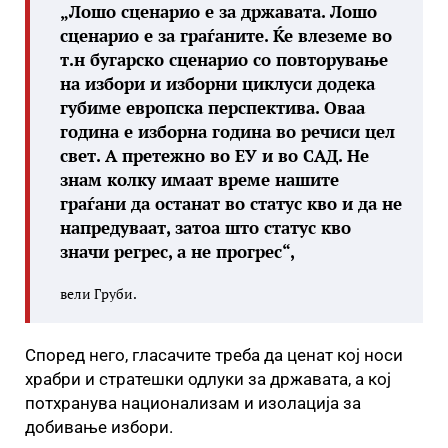
„Лошо сценарио е за државата. Лошо
сценарио е за граѓаните. Ќе влеземе во
т.н бугарско сценарио со повторување
на избори и изборни циклуси додека
губиме европска перспектива. Оваа
година е изборна година во речиси цел
свет. А претежно во ЕУ и во САД. Не
знам колку имаат време нашите
граѓани да останат во статус кво и да не
напредуваат, затоа што статус кво
значи регрес, а не прогрес“,
вели Груби.
Според него, гласачите треба да ценат кој носи
храбри и стратешки одлуки за државата, а кој
потхранува национализам и изолација за
добивање избори.