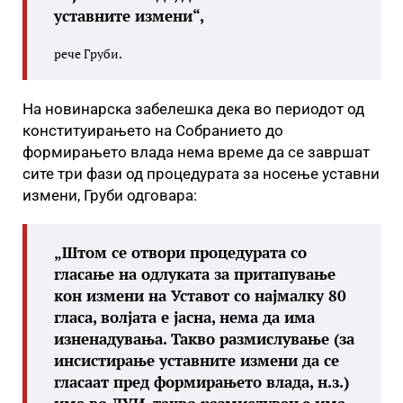
уставните измени“,
рече Груби.
На новинарска забелешка дека во периодот од
конституирањето на Собранието до
формирањето влада нема време да се завршат
сите три фази од процедурата за носење уставни
измени, Груби одговара:
„Штом се отвори процедурата со
гласање на одлуката за притапување
кон измени на Уставот со најмалку 80
гласа, волјата е јасна, нема да има
изненадувања. Такво размислување (за
инсистирање уставните измени да се
гласаат пред формирањето влада, н.з.)