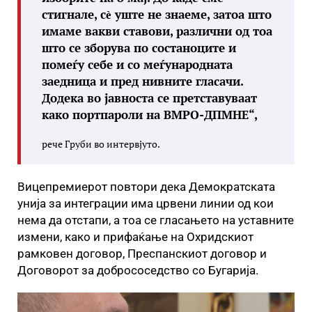
стигнале, сѐ уште не знаеме, затоа што
имаме вакви ставови, различни од тоа
што се зборува по состаноците и
помеѓу себе и со меѓународната
заедница и пред нивните гласачи.
Додека во јавноста се претставуваат
како портпароли на ВМРО-ДПМНЕ“,
рече Груби во интервјуто.
Вицепремиерот повтори дека Демократската
унија за интеграции има црвени линии од кои
нема да отстапи, а тоа се гласањето на уставните
измени, како и прифаќање на Охридскиот
рамковен договор, Преспанскиот договор и
Договорот за добрососедство со Бугарија.