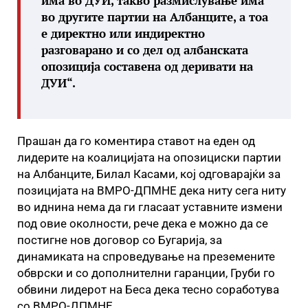
има во ДУИ, такво размислување има
во другите партии на Албанците, а тоа
е директно или индиректно
разговарано и со дел од албанската
опозиција составена од деривати на
ДУИ“.
Прашан да го коментира ставот на еден од
лидерите на коалицијата на опозициски партии
на Албанците, Билал Касами, кој одговарајќи за
позицијата на ВМРО-ДПМНЕ дека ниту сега ниту
во иднина нема да ги гласаат уставните измени
под овие околности, рече дека е можно да се
постигне нов договор со Бугарија, за
динамиката на спроведување на преземените
обврски и со дополнителни гаранции, Груби го
обвини лидерот на Беса дека тесно соработува
со ВМРО-ДПМНЕ.