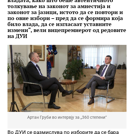
владата, како што беше автентичното
толкување на законот за амнестија и
законот за јазици, истото да се повтори и
по овие избори – пред да се формира која
било влада, да се изгласаат уставните
измени“, вели вицепремиерот од редовите
на ДУИ
Артан Груби во интервју за „360 степени“
Во ДУИ се размислува по изборите да се бара