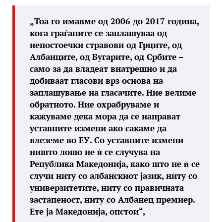
„Тоа го имавме од 2006 до 2017 година,
кога граѓаните се заплашуваа од
непостоечки стравови од Грците, од
Албанците, од Бугарите, од Србите –
само за да владеат внатрешно и да
добиваат гласови врз основа на
заплашување на гласачите. Ние велиме
обратното. Ние охрабруваме и
кажуваме дека мора да се направат
уставните измени ако сакаме да
влеземе во ЕУ. Со уставните измени
ништо лошо не ѝ се случува на
Република Македонија, како што не ѝ се
случи ниту со албанскиот јазик, ниту со
универзитетите, ниту со правичната
застапеност, ниту со Албанец премиер.
Ете ја Македонија, опстои“,