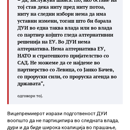
тој став дека ниту пред ниту потоа,
ниту на следни избори нема да има
уставни измени, тогаш што би барала
ДУИ во една таква влада или во влада
со партнер којшто гледа алтернативни
решенија на ЕУ. Во ДУИ нема
алтернатива. Нема алтернатива ЕУ,
НАТО и стратешкото пријателство со
САД. Не можеме да се најдеме во
партнерство со Левица, со Јанко Бачев,
со проруски сили, со проруска агенда во
државата“,
одговори тој.
Вицепремиерот изрази подготвеност ДУИ
воопшто да не партиципира во следната влада,
дури и да биде широка коалиција во прашање,