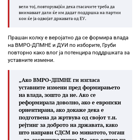
вели тој, повторувајќи дека гласачите треба да
внимаваат дали ќе им дадат поддршка на партии
кои ќе ја одвојат државата од ЕУ.
Прашан колку е веројатно да се формира влада
на ВМРО-ДПМНЕ и ДУИ по изборите, Груби
повторно како влог ја потенцира поддршката за
уставните измени.
„Ако ВМРО-ДПМНЕ ги изгласа
уставните измени пред формирањето
на влада, зошто да не. Ако се
реформирала доволно, ако е европски
ориентирана, ако докаже дека е
подготвена да жртвува од својот т.н.
рејтинг за доброто на државата, како
што направи СДСМ во минатото, тогаш
– да, заслужува шанса. Но, ако остане на