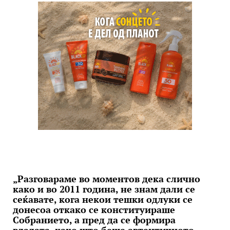
„Разговараме во моментов дека слично
како и во 2011 година, не знам дали се
сеќавате, кога некои тешки одлуки се
донесоа откако се конституираше
Собранието, а пред да се формира