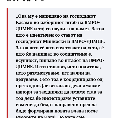
„Ова му е напишано на господинот
Касами во изборниот штаб на ВМРО-
ДПМНЕ и тој го научил на памет. Затоа
што е идентичен со ставот на
господинот Мицкоски и ВМРО-ДПМНЕ.
Затоа што сè што изустуваат од уста, сè
што ќе напишат во соопштение е,
всушност, пишано во штабот на ВМРО-
ДПМНЕ. Исти ставови, иста политика,
исто размислување, ист начин на
делување. Сето тоа е координирано од
претходно. Јас ви кажав дека имавме
напори за заеднички да имаме став за
тоа дека ќе инсистираме уставните
измени да бидат направени пред да
биде формирана новата влада после
изборите на 8 мај. До каде сме