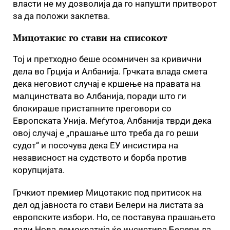
власти не му дозволија да го напушти притворот
за да положи заклетва.
Мицотакис го стави на списокот
Тој и претходно беше осомничен за кривични
дела во Грција и Албанија. Грчката влада смета
дека неговиот случај е кршење на правата на
малцинствата во Албанија, поради што ги
блокираше пристапните преговори со
Европската Унија. Меѓутоа, Албанија тврди дека
овој случај е „прашање што треба да го реши
судот“ и посочува дека ЕУ инсистира на
независност на судството и борба против
корупцијата.
Грчкиот премиер Мицотакис под притисок на
дел од јавноста го стави Белери на листата за
европските избори. Но, се поставува прашањето
дали Нова демократија ќе инсистира Белери да