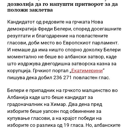
дозволија да го напушти притворот за да
положи заклетва
Кандидатот од редовите на грчката Нова
демократија Фреди Белери, според досегашните
резултати и благодарение на повластените
гласови, доби место во Европскиот парламент.
И немаше да има ништо спорно доколку Белери
моментално не беше во албански затвор, каде
што издржува двегодишна затворска казна за
корупција. Грчкиот портал „
Екатимерини
“
пишува дека добил 236 271 повластен глас.
Белери е припадник на грчкото малцинство во
Албанија каде што беше кандидат за
градоначалник на Химар. Два дена пред
изборите беше уапсен под обвинение за
купување гласови, а на крајот победи на
изборите со разлика од 19 гласа. Но, албанските