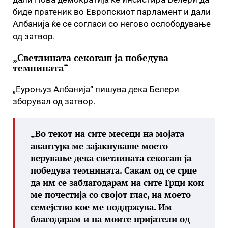
биде пратеник во Европскиот парламент и дали
Албанија ќе се согласи со негово ослободување
од затвор.
„Светлината секогаш ја победува
темнината“
„Еуроњуз Албанија“ пишува дека Белери
зборувал од затвор.
„Во текот на сите месеци на мојата
авантура ме зајакнуваше моето
верување дека светлината секогаш ја
победува темнината. Сакам од се срце
да им се заблагодарам на сите Грци кои
ме почестија со својот глас, на моето
семејство кое ме поддржува. Им
благодарам и на моите пријатели од