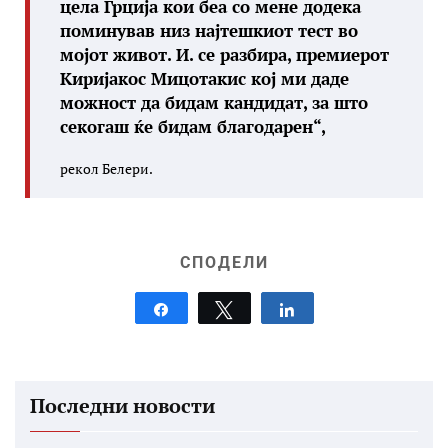
цела Грција кои беа со мене додека
поминував низ најтешкиот тест во
мојот живот. И. се разбира, премиерот
Киријакос Мицотакис кој ми даде
можност да бидам кандидат, за што
секогаш ќе бидам благодарен“,
рекол Белери.
СПОДЕЛИ
Share
Tweet
Share
Последни новости