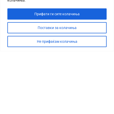
колачиња.
Прифати ги сите колачиња
Поставки за колачиња
Не прифаќам колачиња
СТОРИЈА
ДЕБАТА
САБОТАЖА
ТИМ
КОНТАКТ