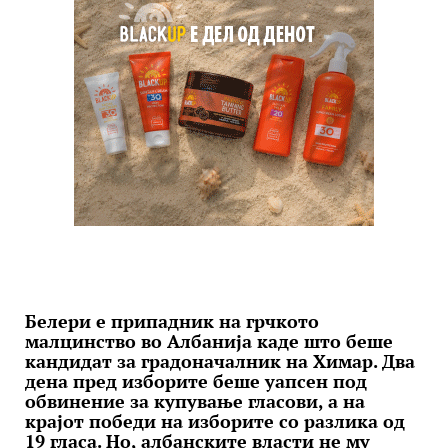
Белери е припадник на грчкото
малцинство во Албанија каде што беше
кандидат за градоначалник на Химар. Два
дена пред изборите беше уапсен под
обвинение за купување гласови, а на
крајот победи на изборите со разлика од
19 гласа. Но, албанските власти не му