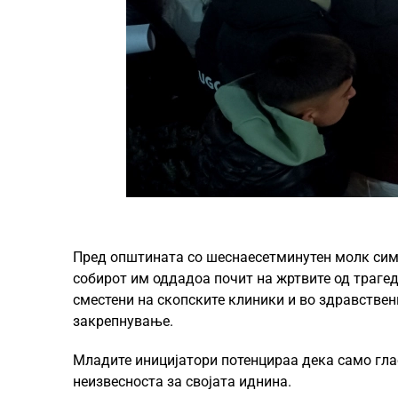
Пред општината со шеснаесетминутен молк симб
собирот им оддадоа почит на жртвите од трагеди
сместени на скопските клиники и во здравствен
закрепнување.
Младите иницијатори потенцираа дека само гла
неизвесноста за својата иднина.