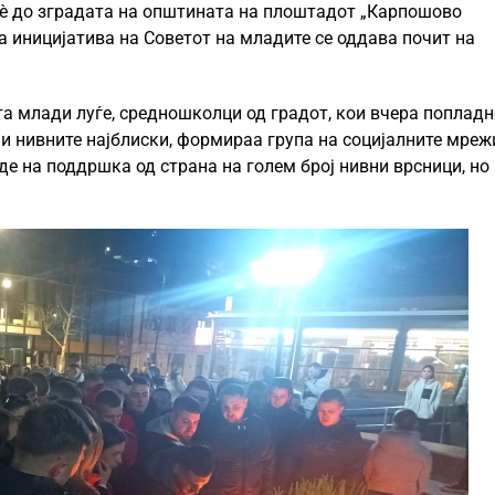
 сѐ до зградата на општината на плоштадот „Карпошово
на иницијатива на Советот на младите се оддава почит на
та млади луѓе, средношколци од градот, кои вчера попладн
е и нивните најблиски, формираа група на социјалните мреж
аиде на поддршка од страна на голем број нивни врсници, но 