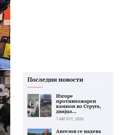
Последни новости
Изгоре
противпожарен
камион во Струга,
двајца...
7 АВГУСТ, 2026
Ангелов се надева