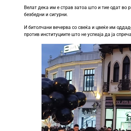
Велат дека им е страв затоа што и тие одат во р
безбедни и сигурни.
И битолчани вечерва со свеќа и цвеќе им оддад
против институциите што не успеаја да ја спреча