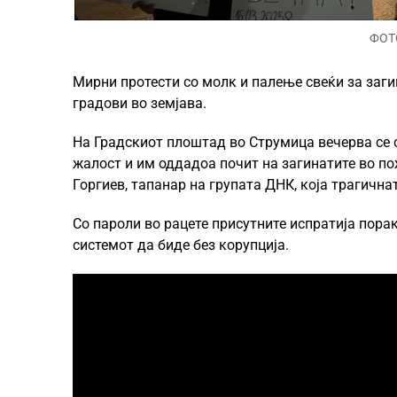
ФОТО
Мирни протести со молк и палење свеќи за заги
градови во земјава.
На Градскиот плоштад во Струмица вечерва се с
жалост и им оддадоа почит на загинатите во по
Горгиев, тапанар на групата ДНК, која трагична
Со пароли во рацете присутните испратија пора
системот да биде без корупција.