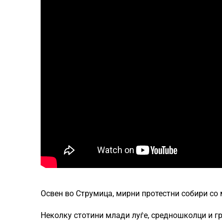
Освен во Струмица, мирни протестни собири со 
Неколку стотини млади луѓе, средношколци и гр