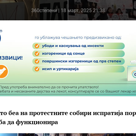
360степени
| 18 март, 2025 21:38
што беа на протестните собири испратија по
еба да функционира