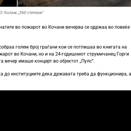
: Колаж „360 степени“
натите во пожарот во Кочани вечерва се одржаа во повеќе
обраа голем број граѓани кои се потпишаа во книгата на
жарот во Кочани, но и на 24-годишниот струмичанец Горги
та вечер имаше концерт во објектот „Пулс“.
ка до институциите дека државата треба да функционира, 