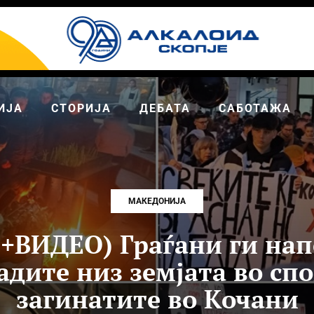
ИЈА
СТОРИЈА
ДЕБАТА
САБОТАЖА
МАКЕДОНИЈА
+ВИДЕО) Граѓани ги нап
дите низ земјата во сп
загинатите во Кочани