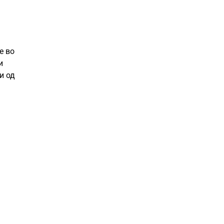
е во
и
и од