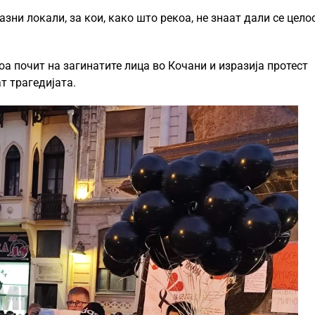
азни локали, за кои, како што рекоа, не знаат дали се цело
оа почит на загинатите лица во Кочани и изразија протест
т трагедијата.