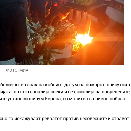
ФОТО: МИА
олично, во знак на кобниот датум на пожарот, присутните
јата, по што запалија свеќи и се помолија за повредените,
ите установи ширум Европа, со молитва за нивно побрзо
сно го искажуваат револтот против несовесните и стравот 