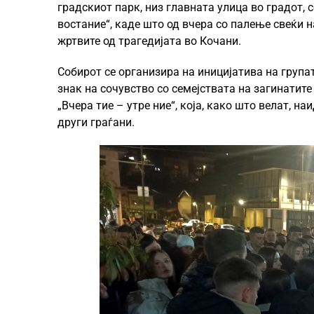
градскиот парк, низ главната улица во градот,
востание“, каде што од вчера со палење свеќи 
жртвите од трагедијата во Кочани.
Собирот се организира на иницијатива на група
знак на сочувство со семејствата на загинатит
„Вчера тие – утре ние“, која, како што велат, н
други граѓани.