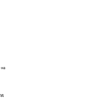
 на
од