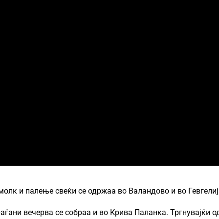
молк и палење свеќи се одржаа во Валандово и во Гевгелиј
аѓани вечерва се собраа и во Крива Паланка. Тргнувајќи о