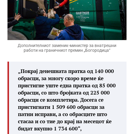
Дополнителниот заменик-министер за внатрешни
работи на граничниот премин „Богородица“
„Покрај денешната пратка од 140 000
обрасци, за многу скоро време ќе
пристигне уште една пратка од 85 000
обрасци, со што бројката од 225 000
обрасци се комплетира. Досега се
пристигнати 1 509 600 обрасци за
патни исправи, а со обрасците што
стасаа и со тие до крај на месецот ќе
бидат вкупно 1 734 600“,