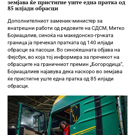
земјава ќе пристигне уште една пратка од
85 илјади обрасци
Дополнителниот заменик-министер за
внатрешни работи од редовите на СДСМ, Митко
Бојмацалив, синоќа на македонско-грчката
граница ја пречекал пратката од 140 илјади
обрасци за пасоши. Во синоќешната објава на
Фејсбук, во која тој информира за пречекот на
обрасците на граничниот премин „Богородица“,
Бојмацалиев најавува дека наскоро во земјава
ќе пристигне уште една пратка од 85 илјади
обрасци.