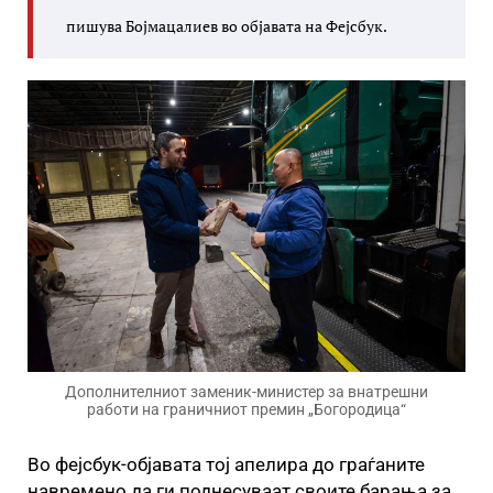
пишува Бојмацалиев во објавата на Фејсбук.
Дополнителниот заменик-министер за внатрешни
работи на граничниот премин „Богородица“
Во фејсбук-објавата тој апелира до граѓаните
навремено да ги поднесуваат своите барања за