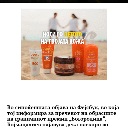
Во синоќешната објава на Фејсбук, во која
тој информира за пречекот на обрасците
на граничниот премин „Богородица“,
Бојмацалиев најавува дека наскоро во