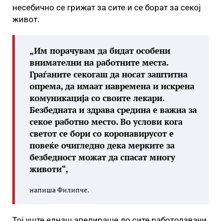
несебично се грижат за сите и се борат за секој
живот.
„Им порачувам да бидат особени
внимателни на работните места.
Граѓаните секогаш да носат заштитна
опрема, да имаат навремена и искрена
комуникација со своите лекари.
Безбедната и здрава средина е важна за
секое работно место. Во услови кога
светот се бори со коронавирусот е
повеќе очигледно дека мерките за
безбедност можат да спасат многу
животи“,
напиша Филипче.
Тој уште еднаш апелираше до сите работодавачи