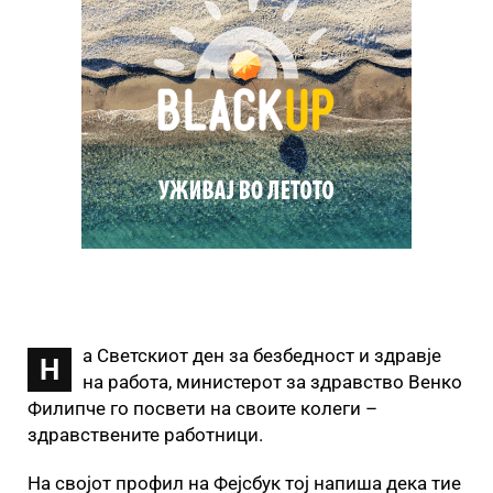
а Светскиот ден за безбедност и здравје
Н
на работа, министерот за здравство Венко
Филипче го посвети на своите колеги –
здравствените работници.
На својот профил на Фејсбук тој напиша дека тие