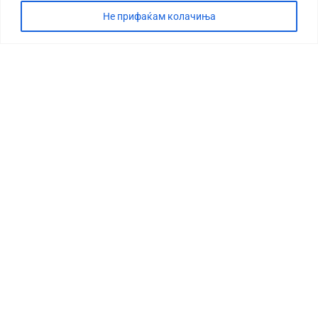
Не прифаќам колачиња
СТОРИЈА
ДЕБАТА
САБОТАЖА
ТИМ
КОНТАКТ
©2026 360 степени, Сите права се задржани