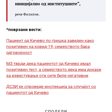
иницијално од институциите“,
рече Филипче.
*поврзани вести:
Пациент од Кичево по грешка заведен како
позитивен на ковид-19, семејството бара
одговорност
МЗ тврди дека пациентот од Кичево имал
позитивен тест, а семејството дека има докази
за известување оти сите биле негативни
ДСЗИ ќе спроведе инспекција за случајот со
пациентот од Кичево
СПОДЕЛИ