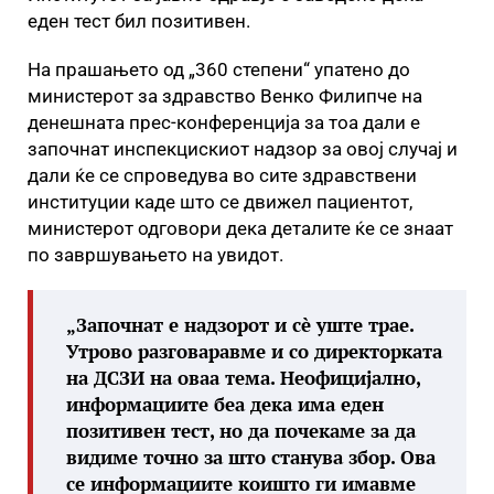
еден тест бил позитивен.
На прашањето од „360 степени“ упатено до
министерот за здравство Венко Филипче на
денешната прес-конференција за тоа дали е
започнат инспекцискиот надзор за овој случај и
дали ќе се спроведува во сите здравствени
институции каде што се движел пациентот,
министерот одговори дека деталите ќе се знаат
по завршувањето на увидот.
„Започнат е надзорот и сè уште трае.
Утрово разговаравме и со директорката
на ДСЗИ на оваа тема. Неофицијално,
информациите беа дека има еден
позитивен тест, но да почекаме за да
видиме точно за што станува збор. Ова
се информациите коишто ги имавме