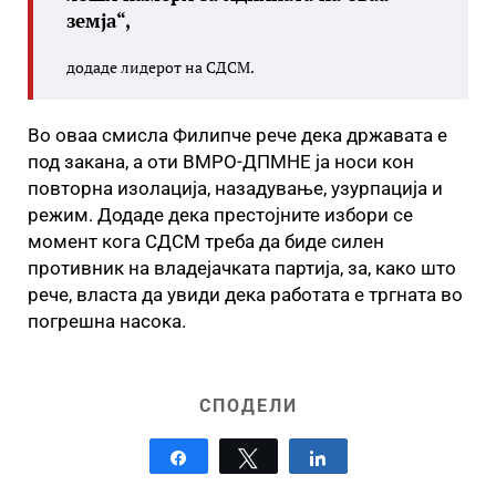
земја“,
додаде лидерот на СДСМ.
Во оваа смисла Филипче рече дека државата е
под закана, а оти ВМРО-ДПМНЕ ја носи кон
повторна изолација, назадување, узурпација и
режим. Додаде дека престојните избори се
момент кога СДСМ треба да биде силен
противник на владејачката партија, за, како што
рече, власта да увиди дека работата е тргната во
погрешна насока.
СПОДЕЛИ
Share
Tweet
Share