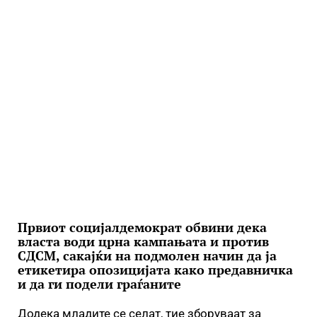
Првиот социјалдемократ обвини дека
власта води црна кампањата и против
СДСМ, сакајќи на подмолен начин да ја
етикетира опозицијата како предавничка
и да ги подели граѓаните
Додека младите се селат, тие зборуваат за