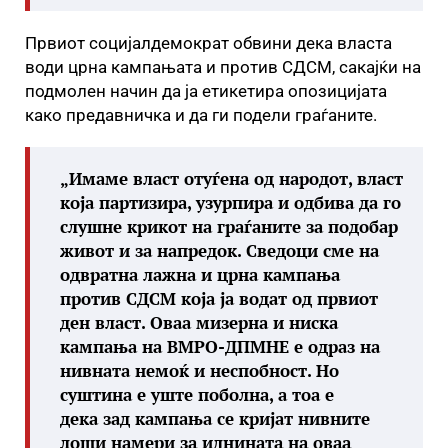
Првиот социјалдемократ обвини дека власта
води црна кампањата и против СДСМ, сакајќи на
подмолен начин да ја етикетира опозицијата
како предавничка и да ги подели граѓаните.
„Имаме власт отуѓена од народот, власт
која партизира, узурпира и одбива да го
слушне крикот на граѓаните за подобар
живот и за напредок. Сведоци сме на
одвратна лажна и црна кампања
против СДСМ која ја водат од првиот
ден власт. Оваа мизерна и ниска
кампања на ВМРО-ДПМНЕ е одраз на
нивната немоќ и неспобност. Но
суштина е уште поболна, а тоа е
дека зад кампања се кријат нивните
лоши намери за иднината на оваа