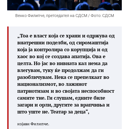
Венко Филипче, претседател на СДСМ / Фото: СДСМ
„Тоа е власт која се храни и одржува од
внатрешни поделби, од сиромаштија
која ја контролира со корупција и од
хаос во кој се создава апатија. Ова е
целта. Но јас во нивната кал нема да
влегувам, туку ќе продолжам да ги
разобличувам. Нека се препелкаат во
национализмот, во лажниот
патриотизам и во својата неспособност
самите тие. Ги слушам, едните биле
загари и орли, другите за врапчиња и
што уште не. Театар за деца“,
изјави Филипче.