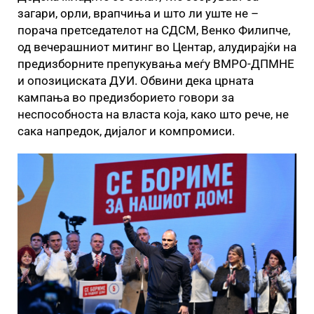
загари, орли, врапчиња и што ли уште не –
порача претседателот на СДСМ, Венко Филипче,
од вечерашниот митинг во Центар, алудирајќи на
предизборните препукувања меѓу ВМРО-ДПМНЕ
и опозициската ДУИ. Обвини дека црната
кампања во предизборието говори за
неспособноста на власта која, како што рече, не
сака напредок, дијалог и компромиси.