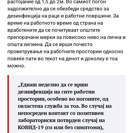
растојание од 1,5 до 2м. Во самиот погон
задолжително да се обезбеди средство за
дезинфекција нa раце и работни површини. За
време на работното време од страна на
вработените да се почитуваат општите
препорачани мерки за повисоко ниво на лична и
општа хигиена. Да се врши почесто
проветрување на работните простории односно
повеќе пати во текот на денот и доколку е тоа
можно.
„Еднаш неделно да се врши
дезинфекција на сите работни
простории, особено во погоните, од
овластена служба за тоа. Во случај на
непосреден контакт со позитивен
лабораториски потврден случај на
КОВИД-19 (со или без симптоми),