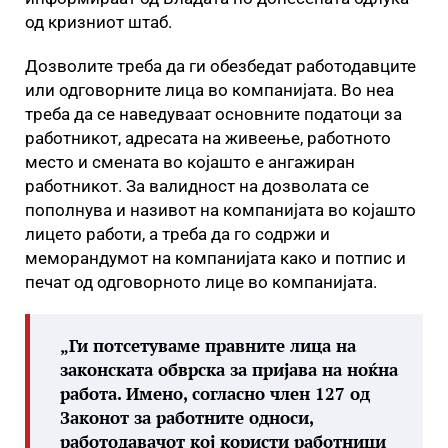
од кризниот штаб.
Дозволите треба да ги обезбедат работодавците
или одговорните лица во компанијата. Во неа
треба да се наведуваат основните податоци за
работникот, адресата на живеење, работното
место и смената во којашто е ангажиран
работникот. За валидност на дозволата се
пополнува и називот на компанијата во којашто
лицето работи, а треба да го содржи и
меморандумот на компанијата како и потпис и
печат од одговорното лице во компанијата.
„Ги потсетуваме правните лица на
законската обврска за пријава на ноќна
работа. Имено, согласно член 127 од
Законот за работните односи,
работодавачот кој користи работници