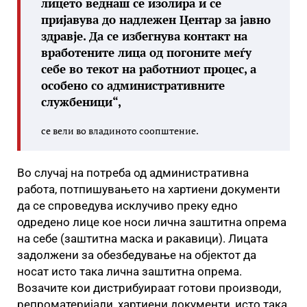
лицето веднаш се изолира и се
пријавува до надлежен Центар за јавно
здравје. Да се избегнува контакт на
вработените лица од погоните меѓу
себе во текот на работниот процес, а
особено со административните
службеници“,
се вели во владиното соопштение.
Во случај на потреба од административна
работа, потпишувањето на хартиени документи
да се спроведува исклучиво преку едно
одредено лице кое носи лична заштитна опрема
на себе (заштитна маска и ракавици). Лицата
задолжени за обезбедување на објектот да
носат исто така лична заштитна опрема.
Возачите кои дистрибуираат готови производи,
репроматеријали, хартиени документи, исто така