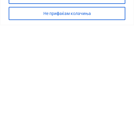
Не прифаќам колачиња
СТОРИЈА
ДЕБАТА
САБОТАЖА
ТИМ
КОНТАКТ