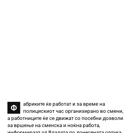
абриките ќе работат и за време на
Ф
полицискиот час организирано во смени,
а работниците ќе се движат со посебни дозволи
за вршење на сменска и ноќна работа,
информираат од Владата по донесената одлука