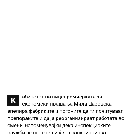
абинетот на вицепремиерката за
К
економски прашања Мила Царовска
апелира фабриките и погоните да ги почитуваат
препораките и да ја реорганизираат работата во
смени, напоменувајќи дека инспекциските
служби се на терен и ќе го санкционираат