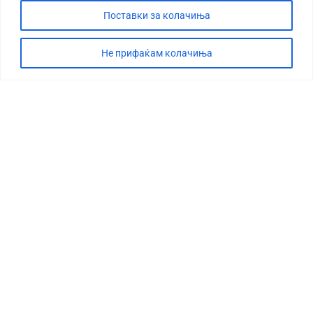
Поставки за колачиња
Не прифаќам колачиња
СТОРИЈА
ДЕБАТА
САБОТАЖА
ТИМ
КОНТАКТ