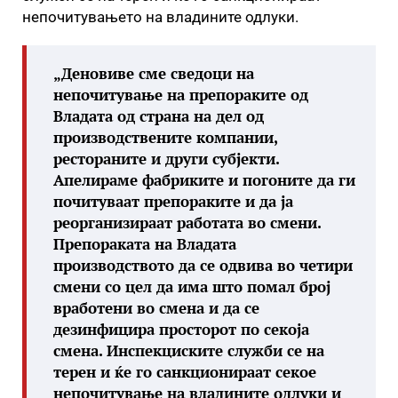
непочитувањето на владините одлуки.
„Деновиве сме сведоци на
непочитување на препораките од
Владата од страна на дел од
производствените компании,
рестораните и други субјекти.
Апелираме фабриките и погоните да ги
почитуваат препораките и да ја
реорганизираат работата во смени.
Препораката на Владата
производството да се одвива во четири
смени со цел да има што помал број
вработени во смена и да се
дезинфицира просторот по секоја
смена. Инспекциските служби се на
терен и ќе го санкционираат секое
непочитување на владините одлуки и