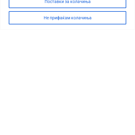
Поставки за колачиња
Не прифаќам колачиња
СТОРИЈА
ДЕБАТА
САБОТАЖА
ТИМ
КОНТАКТ