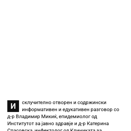
склучително отворен и содржински
И
информативен и едукативен разговор со
д-р Владимир Микиќ, епидемиолог од
Институтот за јавно здравје и д-р Катерина
Спасовска, инфектолог од Клиниката за