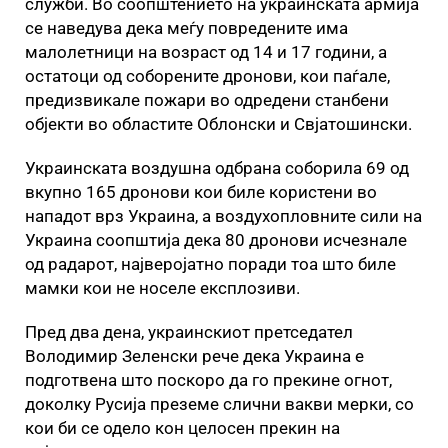
служби. Во соопштението на украинската армија
се наведува дека меѓу повредените има
малолетници на возраст од 14 и 17 години, а
остатоци од соборените дронови, кои паѓале,
предизвикале пожари во одредени станбени
објекти во областите Облонски и Свјатошински.
Украинската воздушна одбрана соборила 69 од
вкупно 165 дронови кои биле користени во
нападот врз Украина, а воздухопловните сили на
Украина соопштија дека 80 дронови исчезнале
од радарот, најверојатно поради тоа што биле
мамки кои не носеле експлозиви.
Пред два дена, украинскиот претседател
Володимир Зеленски рече дека Украина е
подготвена што поскоро да го прекине огнот,
доколку Русија преземе слични вакви мерки, со
кои би се одело кон целосен прекин на