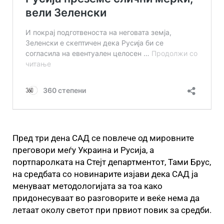
Пред три дена САД се повлече од мировните
преговори меѓу Украина и Русија, а
портпаролката на Стејт департментот, Тами Брус,
на средбата со новинарите изјави дека САД ја
менуваат методологијата за тоа како
придонесуваат во разговорите и веќе нема да
летаат околу светот при првиот повик за средби.