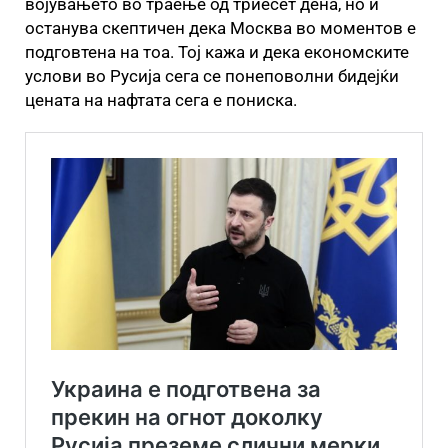
војувањето во траење од триесет дена, но и
останува скептичен дека Москва во моментов е
подговтена на тоа. Тој кажа и дека економските
услови во Русија сега се понеповолни бидејќи
цената на нафтата сега е пониска.