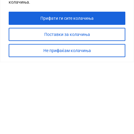
колачиња.
Прифати ги сите колачиња
Поставки за колачиња
Не прифаќам колачиња
СТОРИЈА
ДЕБАТА
САБОТАЖА
ТИМ
КОНТАКТ