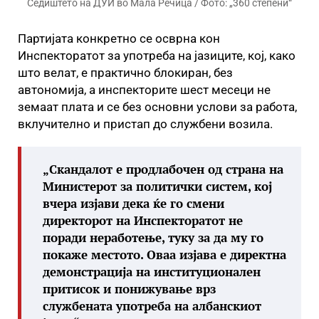
Седиштето на ДУИ во Мала Речица / Фото: „360 степени“
Партијата конкретно се осврна кон
Инспекторатот за употреба на јазиците, кој, како
што велат, е практично блокиран, без
автономија, а инспекторите шест месеци не
земаат плата и се без основни услови за работа,
вклучително и пристап до службени возила.
„Скандалот е продлабочен од страна на
Министерот за политички систем, кој
вчера изјави дека ќе го смени
директорот на Инспекторатот не
поради неработење, туку за да му го
покаже местото. Оваа изјава е директна
демонстрација на институционален
притисок и понижување врз
службената употреба на албанскиот