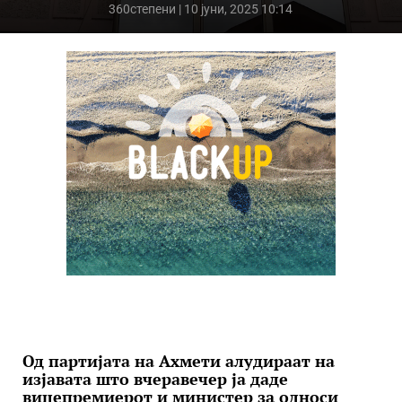
360степени
| 10 јуни, 2025 10:14
Од партијата на Ахмети алудираат на
изјавата што вчеравечер ја даде
вицепремиерот и министер за односи