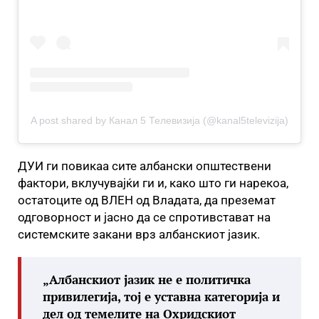
A post shared by Канал 5 Телевизија (@kanal5televizija)
ДУИ ги повикаа сите албански општествени
фактори, вклучувајќи ги и, како што ги нарекоа,
остатоците од ВЛЕН од Владата, да преземат
одговорност и јасно да се спротивстават на
системските закани врз албанскиот јазик.
„Албанскиот јазик не е политичка
привилегија, тој е уставна категорија и
дел од темелите на Охридскиот