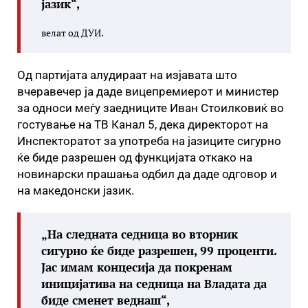
јазик“,
велат од ДУИ.
Од партијата алудираат на изјавата што
вчеравечер ја даде вицепремиерот и министер
за односи меѓу заедниците Иван Стоилковиќ во
гостување на ТВ Канал 5, дека директорот на
Инспекторатот за употреба на јазиците сигурно
ќе биде разрешен од функцијата откако на
новинарски прашања одбил да даде одговор и
на македонски јазик.
„На следната седница во вторник
сигурно ќе биде разрешен, 99 проценти.
Јас имам концесија да покренам
иницијатива на седница на Владата да
биде сменет веднаш“,