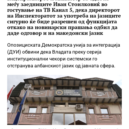
меѓу заедниците Иван Стоилковиќ во
гостување на ТВ Канал 5, дека директорот
на Инспекторатот за употреба на јазиците
сигурно ќе биде разрешен од функцијата
откако на новинарски прашања одбил да
даде одговор и на македонски јазик
Опозициската Демократска унија за интеграција
(ДУИ) обвини дека Владата преку серија
институционални чекори системски го
отстранува албанскиот јазик од јавната сфера.