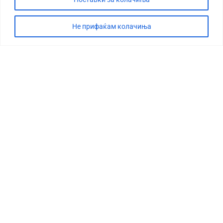
Не прифаќам колачиња
СТОРИЈА
ДЕБАТА
САБОТАЖА
ТИМ
КОНТАКТ