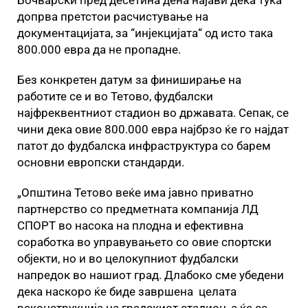
Бочварски пред десетина дена најави дека тука
допрва претстои расчистување на
документацијата, за “инјекцијата“ од исто така
800.000 евра да не пропадне.
Без конкретен датум за финиширање на
работите се и во Тетово, фудбалски
најфреквентниот стадион во државата. Сепак, се
чини дека овие 800.000 евра најбрзо ќе го најдат
патот до фудбалска инфраструктура со барем
основни европски стандарди.
„Општина Тетово веќе има јавно приватно
партнерство со предметната компанија ЛД
СПОРТ во насока на плодна и ефективна
соработка во управувањето со овие спортски
објекти, но и во целокупниот фудбалски
напредок во нашиот град. Длабоко сме убедени
дека наскоро ќе биде завршена целата