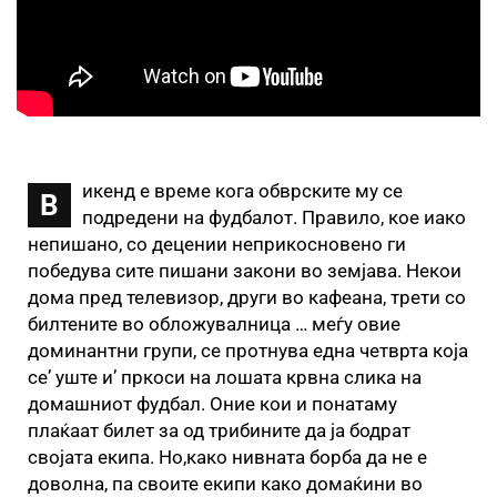
икенд е време кога обврските му се
В
подредени на фудбалот. Правило, кое иако
непишано, со децении неприкосновено ги
победува сите пишани закони во земјава. Некои
дома пред телевизор, други во кафеана, трети со
билтените во обложувалница … меѓу овие
доминантни групи, се протнува една четврта која
се’ уште и’ пркоси на лошата крвна слика на
домашниот фудбал. Оние кои и понатаму
плаќаат билет за од трибините да ја бодрат
својата екипа. Но,како нивната борба да не е
доволна, па своите екипи како домаќини во