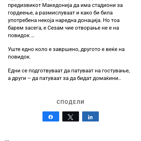
предизвикот Македонија да има стадиони за
гордеење, а размислуваат и како би била
употребена некоја наредна донација. Но тоа
барем засега, е Сезам чие отворање не е на
повидок …
Уште едно коло е завршено, другото е веќе на
повидок.
Едни се подготвуваат да патуваат на гостување,
а други – да патуваат за да бидат домаќини..
СПОДЕЛИ
Share
Tweet
Share