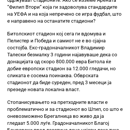
одржуваат стадионите. Ако се изземе Арената
“Филип Втори“ која ги задоволува стандардите
на УЕФА и на која непречено се игра фудбал, што
е направено на останатите стадиони?
Битолскиот стадион кој сега ги вдомува и
Пелистер и Победа и самиот не е во сјајна
состојба. Екс-градоначалникот Владимир
Талески безмалку 3 години најавуваше дека со
донацијата од скоро 800.000 евра Битола ќе
добие европски стадион за 12.000 гледачи, но
сликата е сосема поинаква. Обврската
стадионот да биде суреден, пред 3 месеци ја
презеде новата локална власт.
Стопанисувањето на претходните власти е
проблематично и за стадионот во Штип, со што е
оневозможено Брегалница во живо да ја
гледаат 5.000 луѓе. Градоначалникот Благој