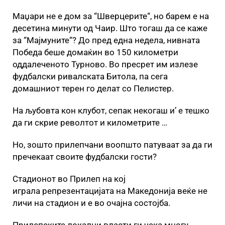
Маџари не е дом за “Шверцерите“, но барем е на
десетина минути од Чаир. Што тогаш да се каже
за “Мајмуните“? До пред една недела, нивната
Победа беше домаќин во 150 километри
оддалеченото Турново. Во пресрет им излезе
фудбалски ривалската Битола, па сега
домашниот терен го делат со Пелистер.
На љубовта кон клубот, сепак некогаш и’ е тешко
да ги скрие револтот и километрите …
Но, зошто прилепчани воопшто патуваат за да ги
пречекаат своите фудбалски гости?
Стадионот во Прилеп на кој
играла репрезентацијата на Македонија веќе не
личи на стадион и е во очајна состојба.