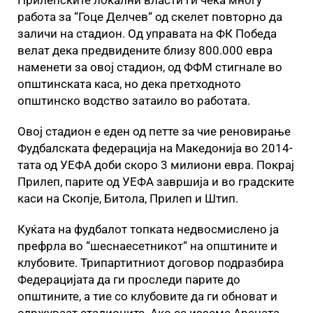
Прилепските локални власти ги чека многу
работа за “Гоце Делчев“ од скелет повторно да
заличи на стадион. Од управата на ФК Победа
велат дека предвидените близу 800.000 евра
наменети за овој стадион, од ФФМ стигнале во
општинската каса, но дека претходното
општинско водство затаило во работата.
Овој стадион е еден од петте за чие реновирање
Фудбалската федерација на Македонија во 2014-
тата од УЕФА доби скоро 3 милиони евра. Покрај
Прилеп, парите од УЕФА завршија и во градските
каси на Скопје, Битола, Прилеп и Штип.
Куќата на фудбалот топката недвосмислено ја
префрла во “шеснаесетникот“ на општините и
клубовите. Трипартитниот договор подразбира
Федерацијата да ги проследи парите до
општините, а тие со клубовите да ги обноват и