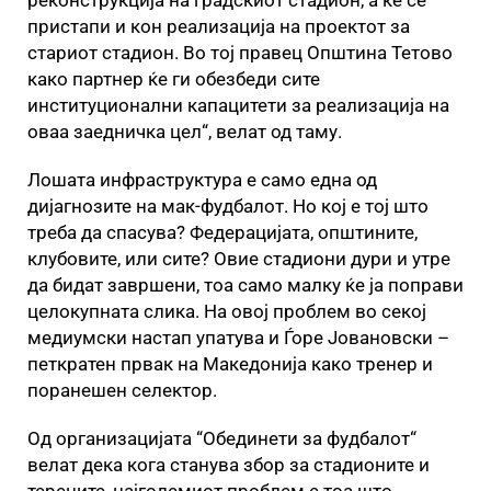
реконструкција на градскиот стадион, а ќе се
пристапи и кон реализација на проектот за
стариот стадион. Во тој правец Општина Тетово
како партнер ќе ги обезбеди сите
институционални капацитети за реализација на
оваа заедничка цел“, велат од таму.
Лошата инфраструктура е само една од
дијагнозите на мак-фудбалот. Но кој е тој што
треба да спасува? Федерацијата, општините,
клубовите, или сите? Овие стадиони дури и утре
да бидат завршени, тоа само малку ќе ја поправи
целокупната слика. На овој проблем во секој
медиумски настап упатува и Ѓоре Јовановски –
петкратен првак на Македонија како тренер и
поранешен селектор.
Од организацијата “Обединети за фудбалот“
велат дека кога станува збор за стадионите и