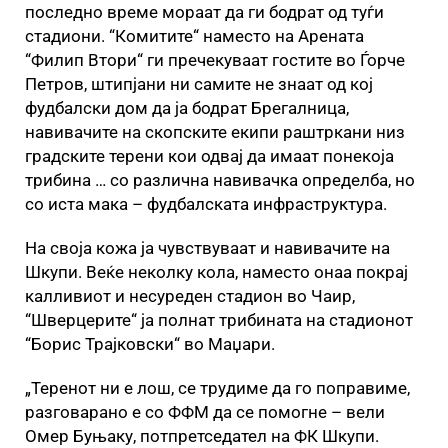
последно време мораат да ги бодрат од туѓи
стадиони. “Комитите“ наместо на Арената
“Филип Втори“ ги пречекуваат гостите во Ѓорче
Петров, штипјани ни самите не знаат од кој
фудбалски дом да ја бодрат Брегалница,
навивачите на скопските екипи раштркани низ
градските терени кои одвај да имаат понекоја
трибина … со различна навивачка определба, но
со иста мака – фудбалската инфраструктура.
На своја кожа ја чувствуваат и навивачите на
Шкупи. Веќе неколку кола, наместо онаа покрај
калливиот и несуреден стадион во Чаир,
“Шверцерите“ ја полнат трибината на стадионот
“Борис Трајковски“ во Маџари.
„Теренот ни е лош, се трудиме да го поправиме,
разговарано е со ФФМ да се помогне – вели
Омер Буњаку, потпретседател на ФК Шкупи.