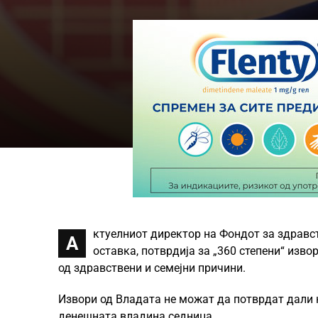
ктуелниот директор на Фондот за здравс
А
оставка, потврдија за „360 степени“ изв
од здравствени и семејни причини.
Извори од Владата не можат да потврдат дали н
денешната владина седница.