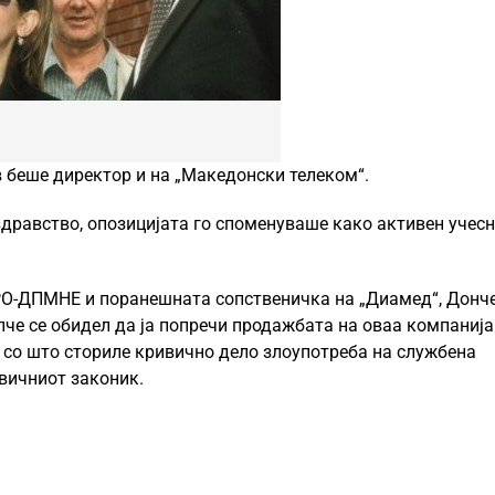
 беше директор и на „Македонски телеком“.
здравство, опозицијата го споменуваше како активен учес
МРО-ДПМНЕ и поранешната сопственичка на „Диамед“, Донч
че се обидел да ја попречи продажбата на оваа компанија
 со што сториле кривично дело злоупотреба на службена
вичниот законик.