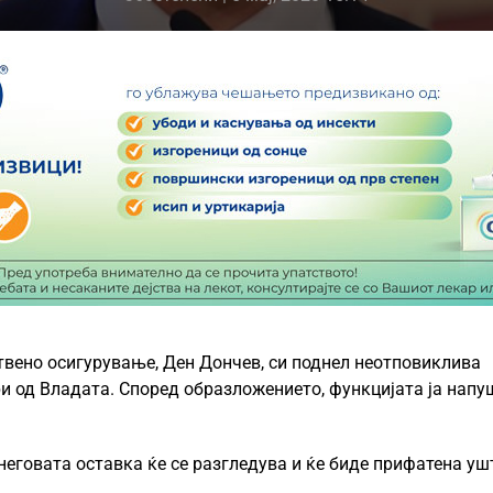
твено осигурување, Ден Дончев, си поднел неотповиклива
ори од Владата. Според образложението, функцијата ја напу
еговата оставка ќе се разгледува и ќе биде прифатена уш