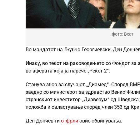
фото: Вест
Во мандатот на Љубчо Георгиевски, Ден Дончев
Инаку, во текот на раководењето со Фондот за 
во аферата која ја нарече „Рекет 2“.
Станува збор за случајот „Диамед“. Според В
заедно со министерот за здравство Венко Филип
странскиот инвеститор „Диаверум“ од Шведска,
положба и овластување според член 353 од Кри
Ден Дончев ги
отфрли
овие обвинувања.