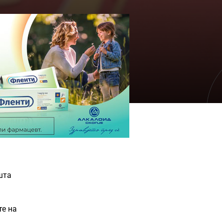
шта
те на