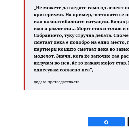
„Не можете да гледате само од аспект н
критериуми. На пример, честопати се 
или компатибилните ситуации. Видов јас
има и различни… Мојот став и тогаш и с
Собранието, туку стручна дебата. Спом
сметаат дека е подобро на едно место, 
партнери коишто сметаат дека во зависн
моделот. Значи, кога ќе започне таа рас
вклучам во неа, ќе го кажам мојот став. 
однесувам согласно неа“,
додава претседателката.
Share