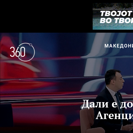
МАКЕДОН
Дали е до
Агенци