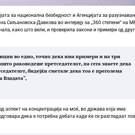
ијата за национална безбедност и Агенцијата за разузнава
ана Сиљановска-Давкова во интервју за „360 степени“ на М
нала, како што вели, и проверила закони и примери од дру
енции во едно, точно дека има примери и на три
оишто раководеше претседателот, па сега знаете дека
седателот, бидејќи сметале дека тоа е преголема
а Владата“,
од аспект на концентрација на моќ, во држава која има
 одговара дека е потребна дебата каде ќе се разгледаат по