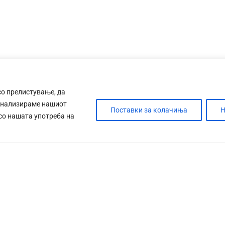
со прелистување, да
анализираме нашиот
Поставки за колачиња
Н
 со нашата употреба на
ДЕБАТА
САБОТАЖА
ТИМ
КОНТАК