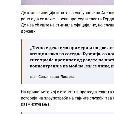
До каде е иницијативата за спојување на Агенц
рано е да се каже – вели претседателката Горд
До неа сè уште не стигнала официјално, но слуш
држави.
„Точно е дека има примери и на две аг
агенции како во соседна Бугарија, со к
сите три ќе преминат од рацете на прет
концентрација на моќ на, ми се чини, н
вели Сиљановска-Давкова.
На прашањето кој е ставот на претседателката 
историја на злоупотреби на тајните служби, таа
размислувања.