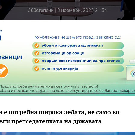
360степени
| 3 ноември, 2025 21:54
а е потребна широка дебата, не само во
вели претседателката на државата