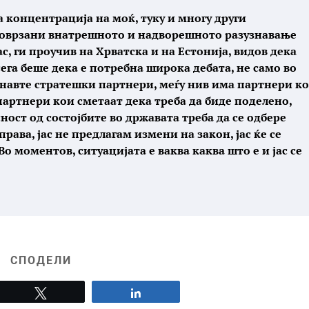
а концентрација на моќ, туку и многу други
поврзани внатрешното и надворешното разузнавање
, ги проучив на Хрватска и на Естонија, видов дека
ега беше дека е потребна широка дебата, не само во
енавте стратешки партнери, меѓу нив има партнери к
партнери кои сметаат дека треба да биде поделено,
ост од состојбите во државата треба да се одбере
права, јас не предлагам измени на закон, јас ќе се
Во моментов, ситуацијата е ваква каква што е и јас се
СПОДЕЛИ
Tweet
Share