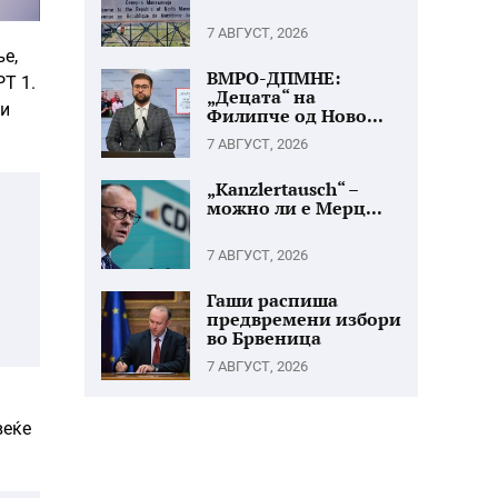
7 АВГУСТ, 2026
ње,
ВМРО-ДПМНЕ:
РТ 1.
„Децата“ на
ги
Филипче од Ново...
7 АВГУСТ, 2026
„Kanzlertausch“ –
можно ли е Мерц...
7 АВГУСТ, 2026
Гаши распиша
предвремени избори
во Брвеница
7 АВГУСТ, 2026
веќе