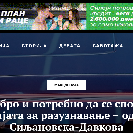
ИЈА
СТОРИЈА
ДЕБАТА
САБОТАЖА
МАКЕДОНИЈА
бро и потребно да се сп
јата за разузнавање – о
Сиљановска-Давкова