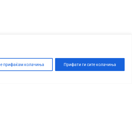
е прифаќам колачиња
Прифати ги сите колачиња
Т