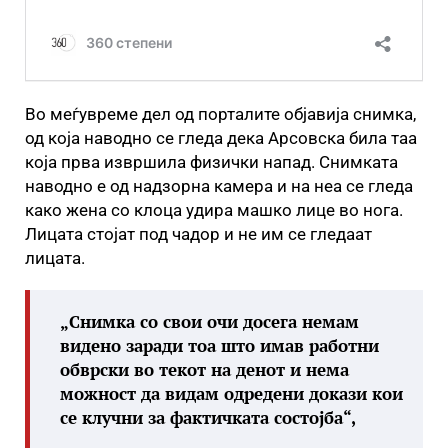
Во меѓувреме дел од порталите објавија снимка,
од која наводно се гледа дека Арсовска била таа
која прва извршила физички напад. Снимката
наводно е од надзорна камера и на неа се гледа
како жена со клоца удира машко лице во нога.
Лицата стојат под чадор и не им се гледаат
лицата.
„Снимка со свои очи досега немам
видено заради тоа што имав работни
обврски во текот на денот и нема
можност да видам одредени докази кои
се клучни за фактичката состојба“,