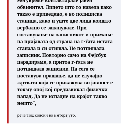
меѓувреме контактирале јавен
обвинител. Лицето што го навела како
такво е приведено, е во полициска
станица, како и уште две лица коишто
вербално се заканувале. При
составување на записникот и примање
на пријавата од страна на г-ѓата истата
станала и си отишла. Не потпишала
записник. Повторно само на Фејсбук
парадираме, а притоа г-ѓата не
потпишала записник. Па сега се
поставува прашање, да не случајно
жртвата која се прикажува во јавност е
токму оној кој предизвикал физички
напад. Да не испадне на крајот такво
нешто“,
рече Тошковски во интервјуто.