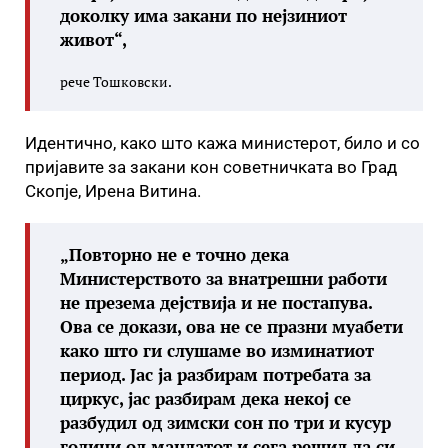
доколку има закани по нејзиниот
живот“,
рече Тошковски.
Идентично, како што кажа министерот, било и со
пријавите за закани кон советничката во Град
Скопје, Ирена Витина.
„Повторно не е точно дека
Министерството за внатрешни работи
не презема дејствија и не постапува.
Ова се докази, ова не се празни муабети
како што ги слушаме во изминатиот
период. Јас ја разбирам потребата за
циркус, јас разбирам дека некој се
разбудил од зимски сон по три и кусур
години од мандатот и сега решил да си