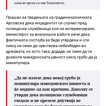
кажа во врска со ова Тошковски.
Прашан за тврдењата на градиначалничката
Арсовска дека инцидентот се случил пред
полициски службеници кои не интервенирале,
министерот за внатрешни работи рече дека
фактичката состојба ќе биде утврдена и оти
никој не смее да чувствува небезбеден во
државата, но исто така, додаде, не смее да се
дозволи македонската јавност некој грубо да ја
манипулира.
„Да не излезе дека некој грубо ја
манипулира македонската јавноста и
ќе видиме од кои причини. Доколку се
утврди дека полициски службеници
гледале и не презеле дејствија ве