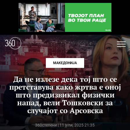
МАКЕДОНИЈА
Да не излезе дека тој што се
претставува како жртва е оној
што предизвикал физички
напад, вели Тошковски за
случајот со Арсовска
360степени
| 11 јули, 2025 21:35