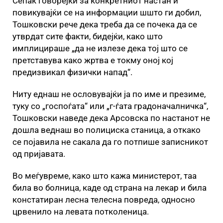
Сепак говорејќи за конкретниот настан и
повикувајќи се на информации шшто ги добил,
Тошковски рече дека треба да се почека да се
утврдат сите факти, бидејќи, како што
имплицираше „да не излезе дека тој што се
претставува како жртва е токму оној кој
предизвикал физички напад“.
Ниту еднаш не ословувајќи ја по име и презиме,
туку со „госпоѓата“ или „г-ѓата градоначалничка“,
Тошковски наведе дека Арсовска по настанот не
дошла веднаш во полициска станица, а откако
се појавила не сакала да го потпише записникот
од пријавата.
Во меѓувреме, како што кажа министерот, таа
била во болница, каде од страна на лекар и била
констатиран лесна телесна повреда, односно
црвенило на левата потколеница.