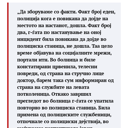
„Да зборуваме со факти. Факт број еден,
полиција кога е повикана да дојде на
местото на настанот, дошла. Факт број
два, г-ѓата по настанување на оној
инцидент била повикана да дојде во
полициска станица, не дошла. Таа цело
време објавува на социјалните мрежи,
портали итн. Во болница и биле
констатирани црвенила, телесни
повреди, од страна на стручно лице
доктор, барем така сум информиран од
страна на службите на левата
потколеница. Откако завршил
прегледот во болница г-ѓата се упатила
повторно во полициска станица. Била
примена од полициските службеници,
отпочнале со полициски дејствија, во