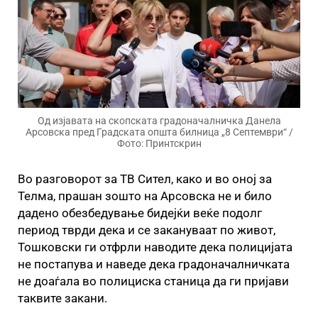
Од изјавата на скопската градоначалничка Данела
Арсовска пред Градската општа билница „8 Септември“ /
Фото: Принтскрин
Во разговорот за ТВ Сител, како и во оној за
Телма, прашан зошто на Арсовска не и било
дадено обезбедување бидејќи веќе подолг
период тврди дека и се закануваат по живот,
Тошковски ги отфрли наводите дека полицијата
не постапува и наведе дека градоначалничката
не доаѓала во полициска станица да ги пријави
таквите закани.