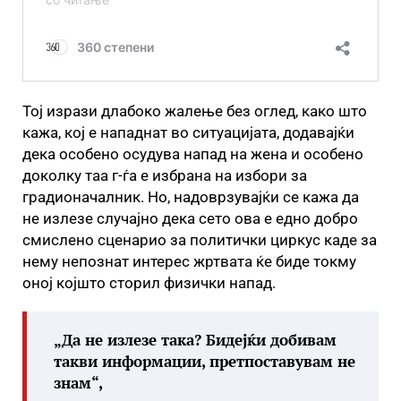
Тој изрази длабоко жалење без оглед, како што
кажа, кој е нападнат во ситуацијата, додавајќи
дека особено осудува напад на жена и особено
доколку таа г-ѓа е избрана на избори за
градионачалник. Но, надоврзувајќи се кажа да
не излезе случајно дека сето ова е едно добро
смислено сценарио за политички циркус каде за
нему непознат интерес жртвата ќе биде токму
оној којшто сторил физички напад.
„Да не излезе така? Бидејќи добивам
такви информации, претпоставувам не
знам“,