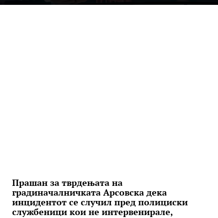
Прашан за тврдењата на
градиначалничката Арсовска дека
инцидентот се случил пред полициски
службеници кои не интервенирале,