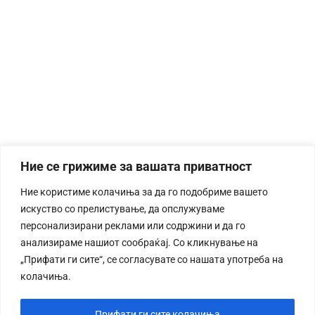
Ние се грижиме за вашата приватност
Ние користиме колачиња за да го подобриме вашето
искуство со прелистување, да опслужуваме
персонализирани реклами или содржини и да го
анализираме нашиот сообраќај. Со кликнување на
„Прифати ги сите“, се согласувате со нашата употреба на
колачиња.
Прифати ги сите колачиња