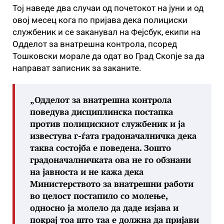
Тој наведе два случаи од почетокот на јуни и од
овој месец кога по пријава дека полициски
службеник и се заканувал на Фејсбук, екипи на
Одделот за внатрешна контрола, псоред
Тошковски морале да одат во Град Скопје за да
направат записник за заканите.
„Одделот за внатрешна контрола
поведува дисциплинска постапка
против полицискиот службеник и ја
известува г-ѓата градоначалничка дека
таква состојба е поведена. Зошто
градоначалничката ова не го обзнани
на јавноста и не кажа дека
Министерството за внатрешни работи
во целост постапило со молење,
односно ја молело да даде изјава и
покрај тоа што таа е должна да пријави