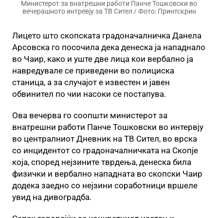
Министерот за внатрешни работи Панче Тошковски во
вечерашното интревју за ТВ Сител / Фото: Принтскрин
Лицето што скопската градоначалничка Данела
Арсовска го посочила дека денеска ја нападнало
во Чаир, како и уште две лица кои вербално ја
навредувале се приведени во полициска
станица, а за случајот е известен и јавен
обвинител по чии насоки се постапува.
Ова вечерва го соопшти министерот за
внатрешни работи Панче Тошковски во интервју
во централниот Дневник на ТВ Сител, во врска
со инцидентот со градоначалничката на Скопје
која, според нејзините тврдења, денеска била
физички и вербално нападната во скопски Чаир
додека заедно со нејзини соработници вршеле
увид на дивоградба.