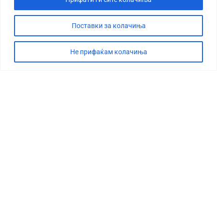
Поставки за колачиња
Не прифаќам колачиња
СТОРИЈА
ДЕБАТА
САБОТАЖА
ТИМ
КОНТАКТ