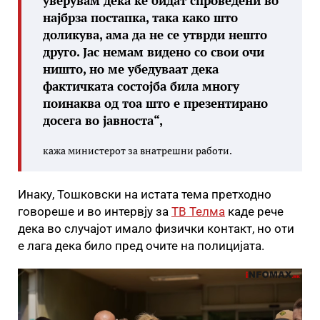
уверувам дека ќе бидат спроведени во
најбрза постапка, така како што
доликува, ама да не се утврди нешто
друго. Јас немам видено со свои очи
ништо, но ме убедуваат дека
фактичката состојба била многу
поинаква од тоа што е презентирано
досега во јавноста“,
кажа министерот за внатрешни работи.
Инаку, Тошковски на истата тема претходно
говореше и во интервју за
ТВ Телма
каде рече
дека во случајот имало физички контакт, но оти
е лага дека било пред очите на полицијата.