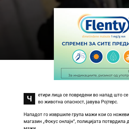
етири лица се повредени во напад што се 
Ч
во животна опасност, јавува Ројтерс.
Нападот го извршиле група мажи кои со ножеви
магазин „Фокус онлајн“, полицијата потврдила 
мажи.