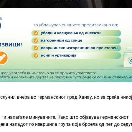
случил вчера во германскиот град Ханау, но за среќа никој
 ги напаѓале минувачите. Како што објавува германскиот
дека нападот го извршила група која броела од пет до сед