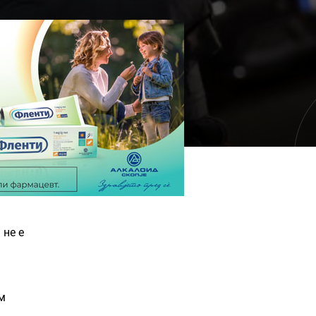
 не е
ум