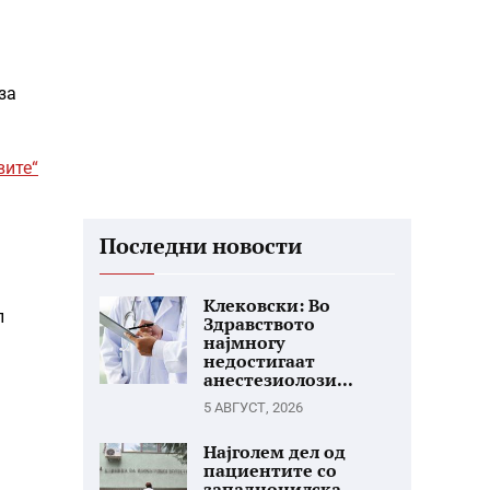
за
вите“
Последни новости
Клековски: Во
л
Здравството
најмногу
недостигаат
анестезиолози...
5 АВГУСТ, 2026
Најголем дел од
пациентите со
западнонилска...