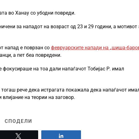
та во Ханау со убодни повреди.
ичени за нападот на возраст од 23 и 29 години, а мотивот 
т напад е поврзан со
февруарските напади на „шиша-баро
анци, а пет беа повредени.
 фокусираше на тоа дали напаѓачот Тобијас Р. имал
 тогаш рече дека истрагата покажала дека напаѓачот има
влијание на теории на заговор.
СПОДЕЛИ
Tweet
Share