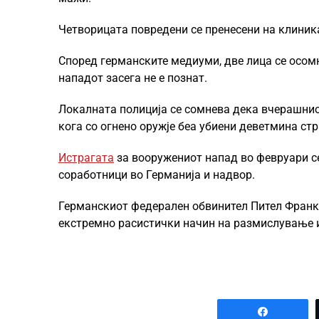
Четворицата повредени се пренесени на клиника
Според германските медиуми, две лица се осомн
нападот засега не е познат.
Локалната полиција се сомнева дека вчерашнио
кога со огнено оружје беа убиени деветмина стр
Истрагата
за вооружениот напад во февруари се
соработници во Германија и надвор.
Германскиот федерален обвинител Пител Франк
екстремно расистички начин на размислување и 
Share