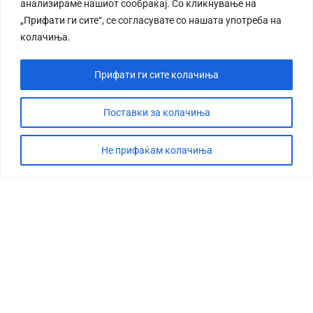
анализираме нашиот сообраќај. Со кликнување на
„Прифати ги сите“, се согласувате со нашата употреба на
колачиња.
Прифати ги сите колачиња
Поставки за колачиња
СТОРИЈА
ДЕБАТА
Не прифаќам колачиња
САБОТАЖА
ТИМ
КОНТАКТ