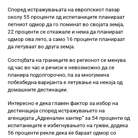
Според истражувањата на европскиот пазар
околу 55 проценти од испитаниците планираат
летниот одмор да го поминат во својата земја,
22 проценти се откажале и нема да планираат
одмор ова лето, а само 16 проценти планираат
да летуваат во друга земја.
Состојбата на границите во регионот се менува
од час во час и речиси е невозможно да се
планира подолгорочно, па за многумина
побезбедна варијанта е летување на некоја од
домашните дестинации.
Интересно е дека главен фактор за избор на
дестинација според истражувањето на
агенцијата „Адреналин хантер“ за 54 проценти од
испитаниците е избегнувањето на гужви, додека
56 проценти рекле дека ќе бараат одмор со