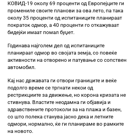
КОВИД-19 околу 69 проценти од Европејците ги
промениле своите планови за ова лето, па така
околу 35 проценти од испитаниците планираат
пократок одмор, а 40 проценти го откажуваат
бидејќи имаат помал буџет.
Годинава најголем дел од испитаниците
планираат одмор во својата земја, со повеќе
активности на отворено и патување со сопствен
автомобил.
Кај нас државата ги отвори границите и веќе
подолго време се тргнати некои од
рестрикциите за движење, но корона кризата не
стивнува. Властите неодамна ги објавија и
здравствените протоколи за на плажа и базен,
со што полека станува јасно дека и летните
одмори, нормално, ќе ги планираме во рамките
на новото.