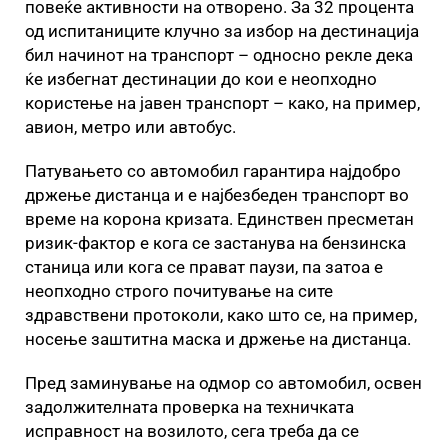
повеќе активности на отворено. За 32 процента
од испитаниците клучно за избор на дестинација
бил начинот на транспорт – односно рекле дека
ќе избегнат дестинации до кои е неопходно
користење на јавен транспорт – како, на пример,
авион, метро или автобус.
Патувањето со автомобил гарантира најдобро
држење дистанца и е најбезбеден транспорт во
време на корона кризата. Единствен пресметан
ризик-фактор е кога се застанува на бензинска
станица или кога се прават паузи, па затоа е
неопходно строго почитување на сите
здравствени протоколи, како што се, на пример,
носење заштитна маска и држење на дистанца.
Пред заминување на одмор со автомобил, освен
задолжителната проверка на техничката
исправност на возилото, сега треба да се