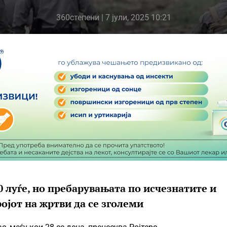
360степени
| 7 јули, 2025 10:21
0 луѓе, но пребарувањата по исчезнатите и
ројот на жртви да се зголеми