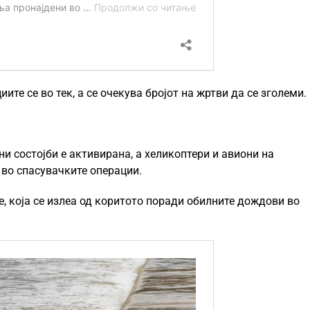
те се во тек, а се очекува бројот на жртви да се зголеми.
и состојби е активирана, а хеликоптери и авиони на
во спасувачките операции.
, која се излеа од коритото поради обилните дождови во