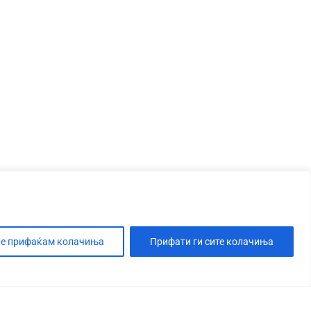
е прифаќам колачиња
Прифати ги сите колачиња