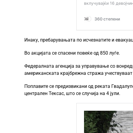
Инаку, пребарувањата по исчезнатите и евакуации
Во акцијата се спасени повеќе од 850 луѓе.
Федералната агенција за управување со вонредн
американската крајбрежна стража учествуваат 
Поплавите се предизвикани од реката Гвадалупе
централен Тексас, што се случија на 4 јули.