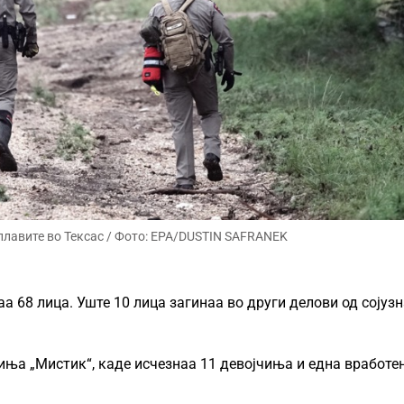
плавите во Тексас / Фото: EPA/DUSTIN SAFRANEK
аа 68 лица. Уште 10 лица загинаа во други делови од сојуз
чиња „Мистик“, каде исчезнаа 11 девојчиња и една вработе