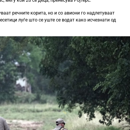
, меѓу кои 28 се деца, пренесува Ројтерс.
ваат речните корита, но и со авиони го надлетуваат
есетици луѓе што се уште се водат како исчезнати од