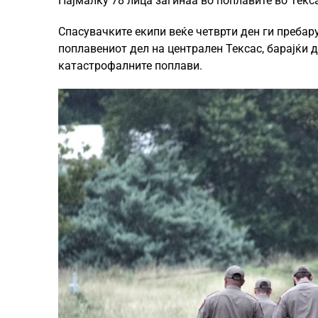
Најмалку 78 лица загинаа во поплавите во Тексас
Спасувачките екипи веќе четврти ден ги пребару
поплавениот дел на централен Тексас, барајќи д
катастрофалните поплави.