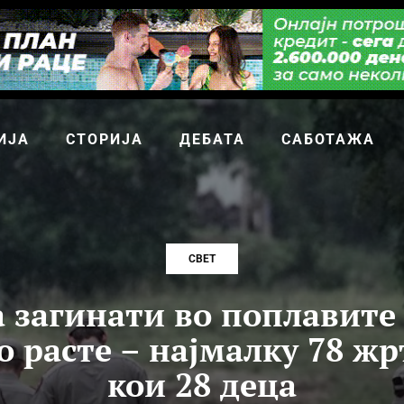
ИЈА
СТОРИЈА
ДЕБАТА
САБОТАЖА
СВЕТ
а загинати во поплавите 
о расте – најмалку 78 жр
кои 28 деца