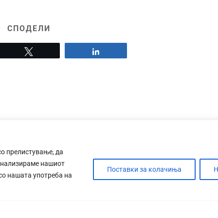
СПОДЕЛИ
Tweet
Share
со прелистување, да
анализираме нашиот
Поставки за колачиња
Н
 со нашата употреба на