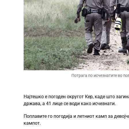
Потрага по исчезнатите во по
Најтешко е погоден округот Кер, каде што загин
држава, а 41 лице се води како исчезнати.
Поплавите го погодија и летниот камп за девој
кампот.