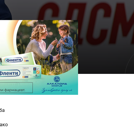
ба
како