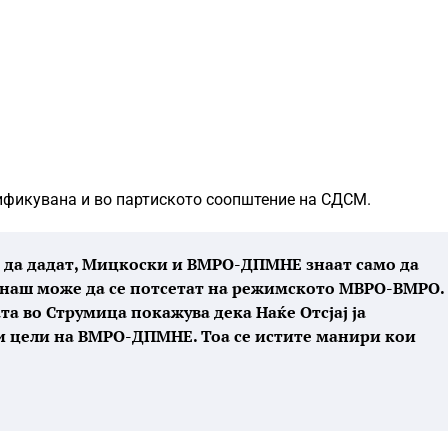
ификувана и во партиското соопштение на СДСМ.
т, да дадат, Мицкоски и ВМРО-ДПМНЕ знаат само да
еднаш може да се потсетат на режимското МВРО-ВМРО.
а во Струмица покажува дека Наќе Отсјај ја
и цели на ВМРО-ДПМНЕ. Тоа се истите манири кои