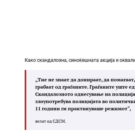
Како скандалозна, синоќешната акција е оквал
„Тие не знаат да донираат, да помагаа
грабаат од граѓаните. Граѓаните уште 
Скандалозното однесување на полицијат
злоупотребува полицијата во политичк
11 години ги практикуваше режимот“,
велат од СДСМ.