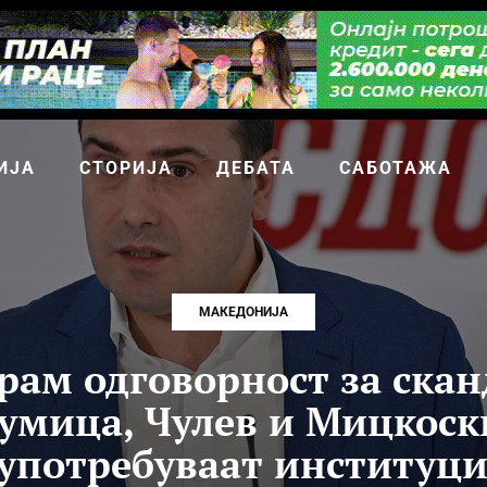
ИЈА
СТОРИЈА
ДЕБАТА
САБОТАЖА
МАКЕДОНИЈА
арам одговорност за скан
умица, Чулев и Мицкоск
употребуваат институц