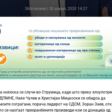
360степени
| 30 април, 2020 14:27
 ноќеска се случи во Струмица, каде што преку злоупотре
ДПМНЕ, Наќе Чулев и Христијан Мицкоски се обидоа да
моите сограѓани, порача лидерот на СДСМ, Зоран Заев, от
о се наоѓаат прехранбените производи кои се донација од