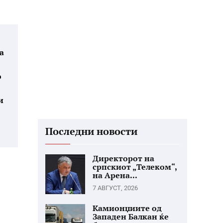
а
о
и
Последни новости
Директорот на
српскиот „Телеком“,
на Арена...
7 АВГУСТ, 2026
Камионџиите од
Западен Балкан ќе