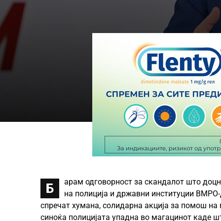
арам одговорност за скандалот што доцна
Б
на полиција и државни институции ВМРО-
спречат хумана, солидарна акција за помош на 
синоќа полицијата упадна во магацинот каде шт