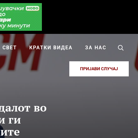
СВЕТ
КРАТКИ ВИДЕА
ЗА НАС
ПРИЈАВИ СЛУЧАЈ
далот во
и ги
иите