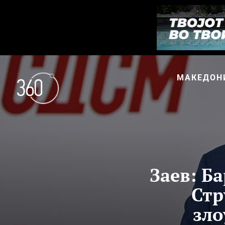
МАКЕДОН
Заев: Б
Стр
зло