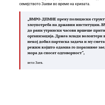
семејството Заеви во време на кризата.
„ВМРО-ДПМНЕ преку полициски структу
злоупотреба на државни институции. 
до рани утрински часови вршеше притис
организација. Држеа млади волонтери в
некој добил партиска задача и му смета
режим којшто одамна го поразивме заед
мора да сносат одговорност“,
вели Заев.