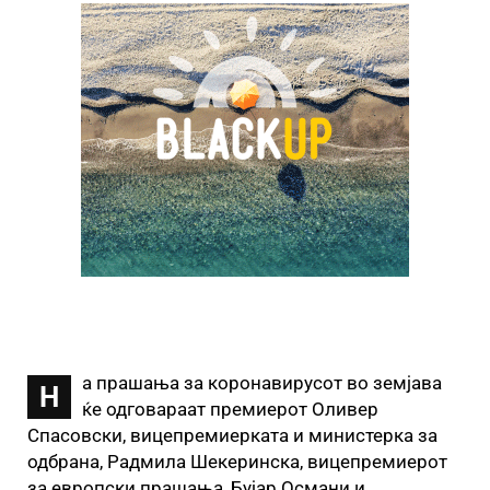
а прашања за коронавирусот во земјава
Н
ќе одговараат премиерот Оливер
Спасовски, вицепремиерката и министерка за
одбрана, Радмила Шекеринска, вицепремиерот
за европски прашања, Бујар Османи и