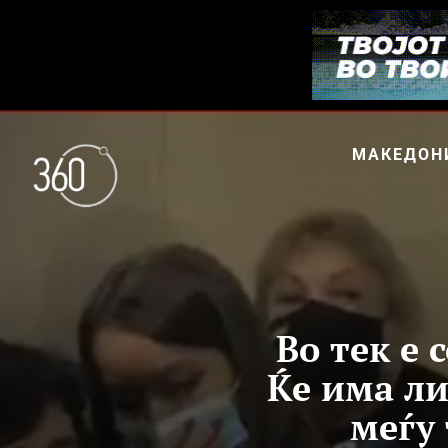
МАКЕДОН
Во тек е 
Ќе има ли
меѓу 