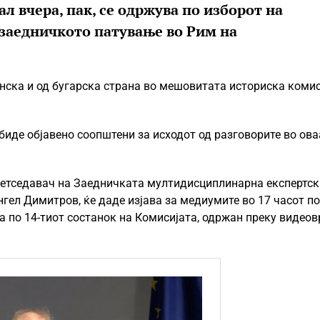
ал вчера, пак, се одржува по изборот на
 заедничкото патување во Рим на
онска и од бугарска страна во мешовитата историска комис
биде објавено соопштени за исходот од разговорите во ова
ретседавач на Заедничката мултидисциплинарна експертск
гел Димитров, ќе даде изјава за медиумите во 17 часот по
а по 14-тиот состанок на Комисијата, одржан преку видеов