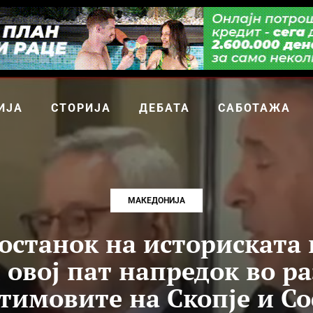
ИЈА
СТОРИЈА
ДЕБАТА
САБОТАЖА
МАКЕДОНИЈА
состанок на историската
 овој пат напредок во р
тимовите на Скопје и С