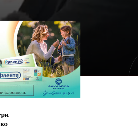
три
ако