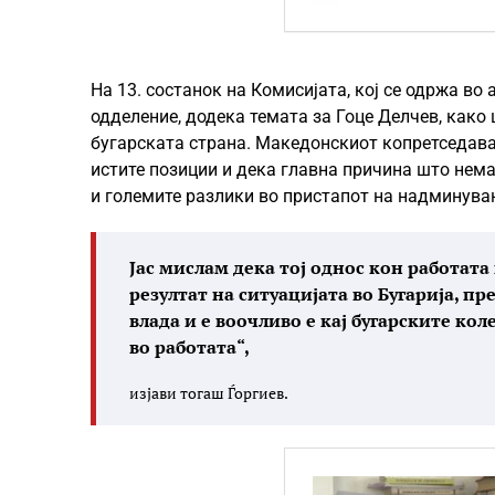
На 13. состанок на Комисијата, кој се одржа во
одделение, додека темата за Гоце Делчев, како
бугарската страна. Македонскиот копретседавач
истите позиции и дека главна причина што нема
и големите разлики во пристапот на надминува
Јас мислам дека тој однос кон работата
резултат на ситуацијата во Бугарија, п
влада и е воочливо е кај бугарските кол
во работата“,
изјави тогаш Ѓоргиев.