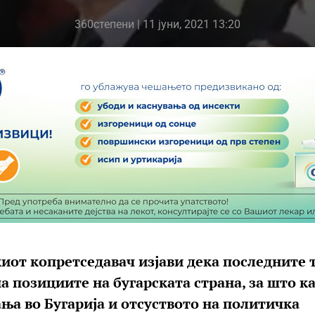
360степени
| 11 јуни, 2021 13:20
киот копретседавач изјави дека последните 
 позициите на бугарската страна, за што к
ња во Бугарија и отсуството на политичка