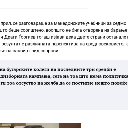
 април, се разговараше за македонските учебници за седмо
 што беше соопштено, воопшто не била отворена на барање
 Драги Ѓоргиев тогаш изјави дека двете страни останале 
 резултат е различната перспектива на средновековието, 
ње на ваквиот вид спорови.
 на бугарските колеги на последните три средби е
редизборната кампања, сега на тоа што нема политичк
еги тоа отсуство на желба да се постигне нешто повеќе