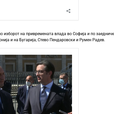
 по изборот на привремената влада во Софија и по заеднич
нија и на Бугарија, Стево Пендаровски и Румен Радев.