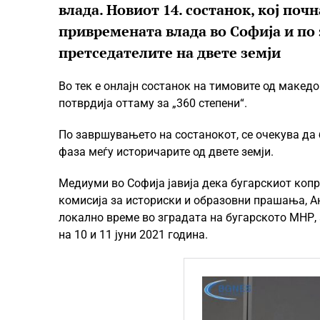
влада. Новиот 14. состанок, кој почн
привремената влада во Софија и по
претседателите на двете земји
Во тек е онлајн состанок на тимовите од макед
потврдија оттаму за „360 степени“.
По завршувањето на состанокот, се очекува да 
фаза меѓу историчарите од двете земји.
Медиуми во Софија јавија дека бугарскиот коп
комисија за историски и образовни прашања, Ан
локално време во зградата на бугарското МНР, 
на 10 и 11 јуни 2021 година.