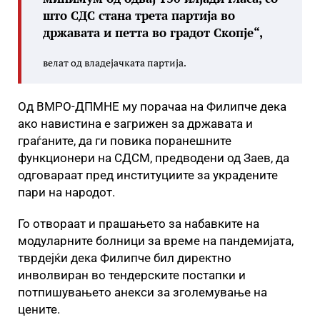
што СДС стана трета партија во
државата и петта во градот Скопје“,
велат од владејачката партија.
Од ВМРО-ДПМНЕ му порачаа на Филипче дека
ако навистина е загрижен за државата и
граѓаните, да ги повика поранешните
функционери на СДСМ, предводени од Заев, да
одговараат пред институциите за украдените
пари на народот.
Го отвораат и прашањето за набавките на
модуларните болници за време на пандемијата,
тврдејќи дека Филипче бил директно
инволвиран во тендерските постапки и
потпишувањето анекси за зголемување на
цените.