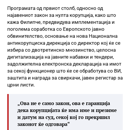
Програмата од првиот столб, односно од
најавениот закон за нулта корупција, како што
кажа Филипче, предвидува имплементација и
поголема соработка со Европското јавно
обвинителство, основање на нова Национална
антикорупциска дирекција со директор кој ќе се
избира со двотретинско мнозинство, целосна
дигитализација на јавните набавки и тендери,
задолжителна електронска декларација на имот
за секој функционер што ќе се обработува со ВИ,
заштита и награда за свиркачи, јавен регистар за
црни листи.
„Ова не е само закон, ова е гаранција
дека корупцијата ќе има име и презиме
и датум на суд, секој кој го прекршил
законот ќе одговара“