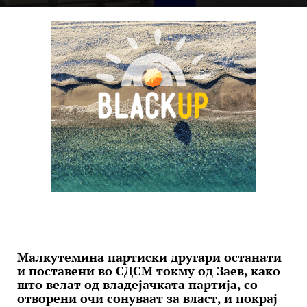
Малкутемина партиски другари останати
и поставени во СДСМ токму од Заев, како
што велат од владејачката партија, со
отворени очи сонуваат за власт, и покрај