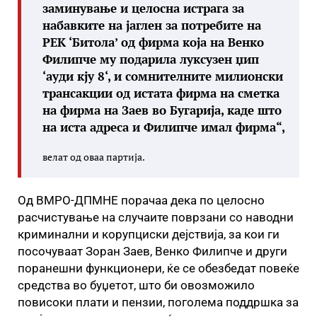
заминување и целосна истрага за
набавките на јаглен за потребите на
РЕК ‘Битола’ од фирма која на Венко
Филипче му подарила луксузен џип
‘ауди кју 8‘, и сомнителните милионски
трансакции од истата фирма на сметка
на фирма на Заев во Бугарија, каде што
на иста адреса и Филипче имал фирма“,
велат од оваа партија.
Од ВМРО-ДПМНЕ порачаа дека по целосно
расчистување на случаите поврзани со наводни
криминални и корупциски дејствија, за кои ги
посочуваат Зоран Заев, Венко Филипче и други
поранешни функционери, ќе се обезбедат повеќе
средства во буџетот, што би овозможило
повисоки плати и пензии, поголема поддршка за