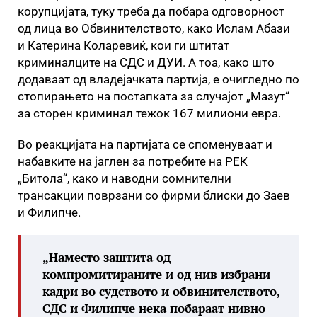
корупцијата, туку треба да побара одговорност
од лица во Обвинителството, како Ислам Абази
и Катерина Коларевиќ, кои ги штитат
криминалците на СДС и ДУИ. А тоа, како што
додаваат од владејачката партија, е очигледно по
стопирањето на постапката за случајот „Мазут“
за сторен криминал тежок 167 милиони евра.
Во реакцијата на партијата се споменуваат и
набавките на јаглен за потребите на РЕК
„Битола“, како и наводни сомнителни
трансакции поврзани со фирми блиски до Заев
и Филипче.
„Наместо заштита од
компромитираните и од нив избрани
кадри во судството и обвинителството,
СДС и Филипче нека побараат нивно