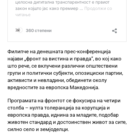
Филипче на денешната прес-конференција
најави „фронт за вистина и правда“, во кој како
што рече, се вклучени различни општествени
групи и политички субјекти, опозициски партии,
активисти и невладини, обединети околу
вредностите за европска Македонија.
Програмата на фронтот се фокусира на четири
столба – нулта толеранција за корупција и
европска правда, иднина за младите, подобар
животен стандард и достоинствен живот за сите,
силно село и земјоделци.