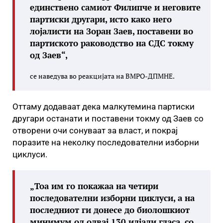
единствено самиот Филипче и неговите
партиски другари, исто како него
лојалисти на Зоран Заев, поставени во
партиското раководство на СДС токму
од Заев“,
се наведува во реакцијата на ВМРО-ДПМНЕ.
Оттаму додаваат дека малкутемина партиски
другари останати и поставени токму од Заев со
отворени очи сонуваат за власт, и покрај
поразите на неколку последователни изборни
циклуси.
„Тоа им го покажаа на четири
последователни изборни циклуси, а на
последниот ги донесе до биолошкиот
минимум од одвај 130 илјади гласа, со