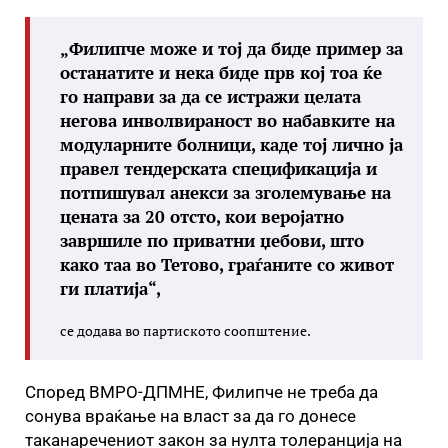
„Филипче може и тој да биде пример за
останатите и нека биде прв кој тоа ќе
го направи за да се истражи целата
негова инволвираност во набавките на
модуларните болници, каде тој лично ја
правел тендерската спецификација и
потпишувал анекси за зголемување на
цената за 20 отсто, кои веројатно
завршиле по приватни џебови, што
како таа во Тетово, граѓаните со живот
ги платија“,
се додава во партиското соопштение.
Според ВМРО-ДПМНЕ, Филипче не треба да
сонува враќање на власт за да го донесе
таканаречениот закон за нулта толеранција на