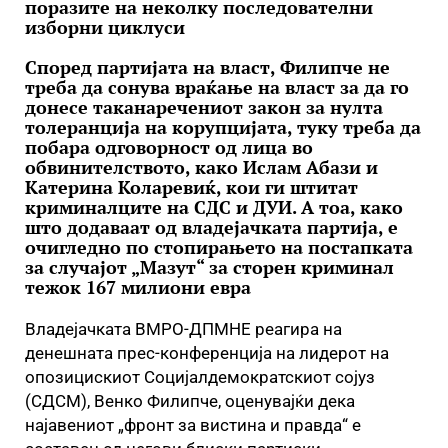
поразите на неколку последователни
изборни циклуси
Според партијата на власт, Филипче не
треба да сонува враќање на власт за да го
донесе таканаречениот закон за нулта
толеранција на корупцијата, туку треба да
побара одговорност од лица во
обвинителството, како Ислам Абази и
Катерина Коларевиќ, кои ги штитат
криминалците на СДС и ДУИ. А тоа, како
што додаваат од владејачката партија, е
очигледно по стопирањето на постапката
за случајот „Мазут“ за сторен криминал
тежок 167 милиони евра
Владејачката ВМРО-ДПМНЕ реагира на
денешната прес-конференција на лидерот на
опозицискиот Социјалдемократскиот сојуз
(СДСМ), Венко Филипче, оценувајќи дека
најавениот „фронт за вистина и правда“ е