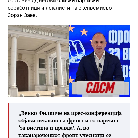
составен од негови блиски партиски
соработници и лојалисти на експремиерот
Зоран Заев.
„Венко Филипче на прес-конференција
објави некаков си фронт и го нарекол
‘за вистина и правда’. А, во
таканаречениот фронт учесници се