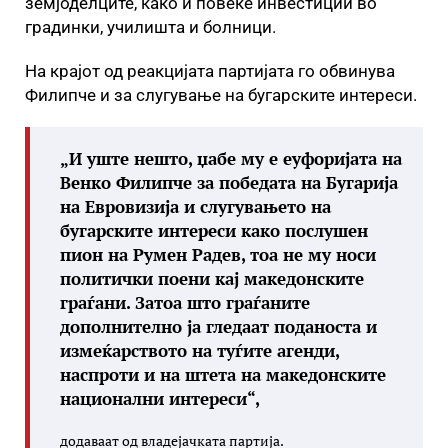
земјоделците, како и повеќе инвестиции во
градинки, училишта и болници.
На крајот од реакцијата партијата го обвинува
Филипче и за слугување на бугарските интереси.
„И уште нешто, џабе му е еуфоријата на
Венко Филипче за победата на Бугарија
на Евровизија и слугувањето на
бугарските интереси како послушен
пион на Румен Радев, тоа не му носи
политички поени кај македонските
граѓани. Затоа што граѓаните
дополнително ја гледаат поданоста и
измеќарството на туѓите агенди,
наспроти и на штета на македонските
национални интереси“,
додаваат од владејачката партија.