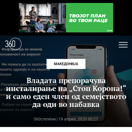
МАКЕДОНИЈА
Владата препорачува
инсталирање на „Стоп Корона!“
и само еден член од семејството
да оди во набавка
360степени
| 19 април, 2020 00:27