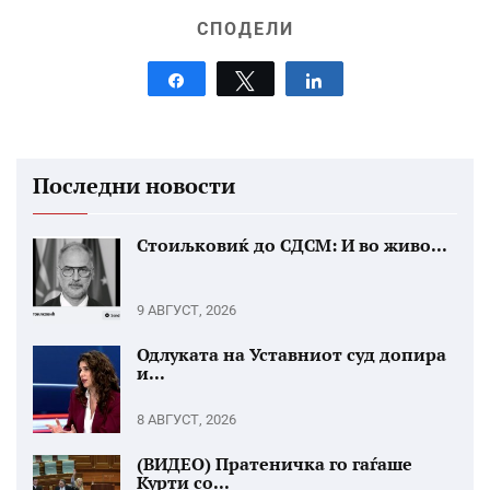
СПОДЕЛИ
Share
Tweet
Share
Последни новости
Стоиљковиќ до СДСМ: И во живо...
9 АВГУСТ, 2026
Одлуката на Уставниот суд допира
и...
8 АВГУСТ, 2026
(ВИДЕО) Пратеничка го гаѓаше
Курти со...