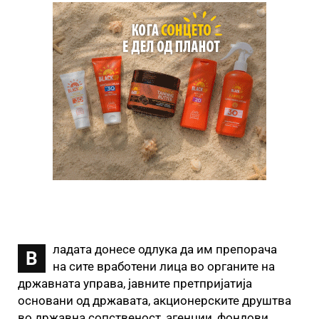
ладата донесе одлука да им препорача
В
на сите вработени лица во органите на
државната управа, јавните претпријатија
основани од државата, акционерските друштва
во државна сопственост, агенции, фондови,