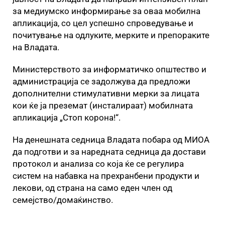
за медиумско информирање за оваа мобилна
апликација, со цел успешно спроведување и
почитување на одлуките, мерките и препораките
на Владата.
Министерството за информатичко општество и
администрација се задолжува да предложи
дополнителни стимулативни мерки за лицата
кои ќе ја преземат (инсталираат) мобилната
апликација „Стоп корона!“.
На денешната седница Владата побара од МИОА
да подготви и за наредната седница да достави
протокол и анализа со која ќе се регулира
систем на набавка на прехранбени продукти и
лекови, од страна на само еден член од
семејство/домаќинство.