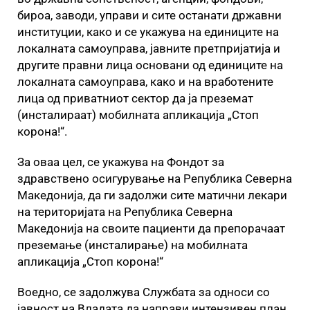
бироа, заводи, управи и сите останати државни
институции, како и се укажува на единиците на
локалната самоуправа, јавните претпријатија и
другите правни лица основани од единиците на
локалната самоуправа, како и на вработените
лица од приватниот сектор да ја преземат
(инсталираат) мобилната апликација „Стоп
корона!“.
За оваа цел, се укажува на Фондот за
здравствено осигурување на Република Северна
Македонија, да ги задолжи сите матични лекари
на територијата на Република Северна
Македонија на своите пациенти да препорачаат
преземање (инсталирање) на мобилната
апликација „Стоп корона!“
Воедно, се задолжува Службата за односи со
јавност на Владата да направи интензивен план