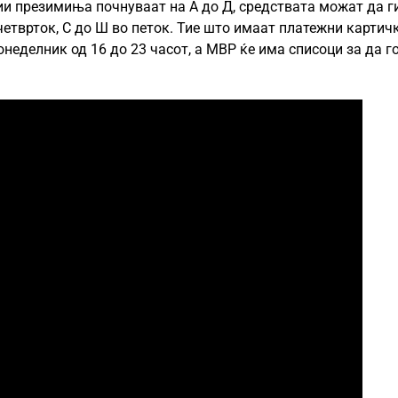
ии презимиња почнуваат на А до Д, средствата можат да г
о четврток, С до Ш во петок. Тие што имаат платежни картич
неделник од 16 до 23 часот, а МВР ќе има списоци за да г