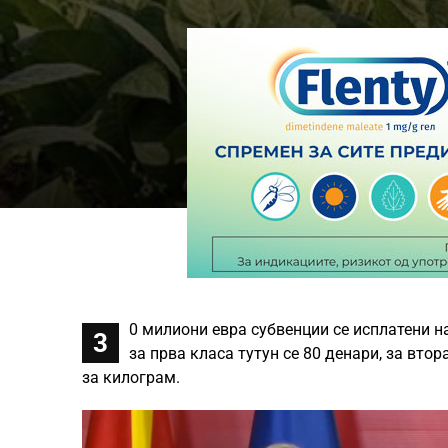
0 милиони евра субвенции се исплатени н
3
за прва класа тутун се 80 денари, за втор
за килограм.