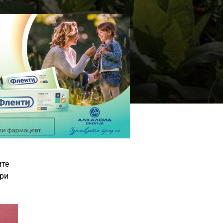
ите
ари