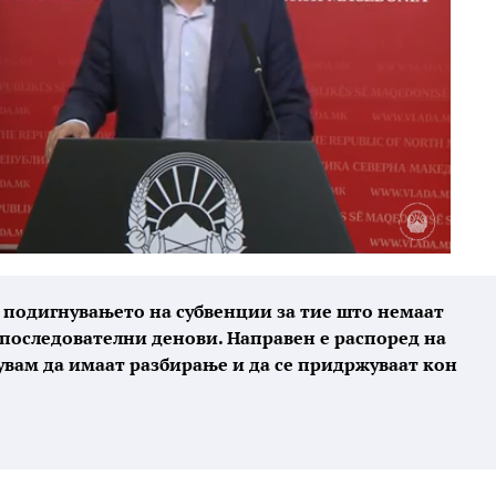
е, подигнувањето на субвенции за тие што немаат
 последователни денови. Направен е распоред на
лувам да имаат разбирање и да се придржуваат кон