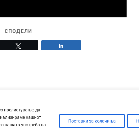
СПОДЕЛИ
Tweet
Share
со прелистување, да
анализираме нашиот
Поставки за колачиња
Н
 со нашата употреба на