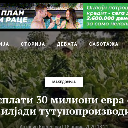
ИЈА
СТОРИЈА
ДЕБАТА
САБОТАЖА
МАКЕДОНИЈА
сплати 30 милиони евра
9 илјади тутунопроизвод
Антонио Крстевски
| 18 април, 2020 13:21