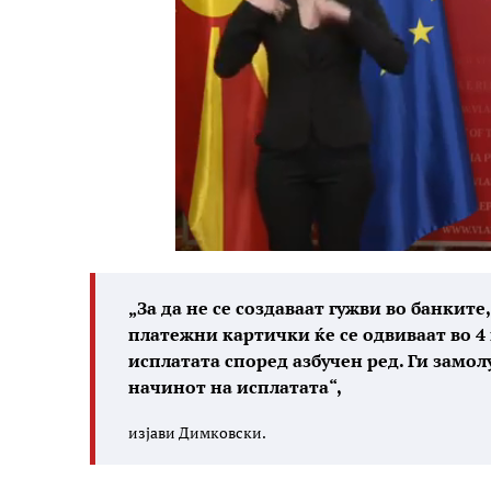
„За да не се создаваат гужви во банкит
платежни картички ќе се одвиваат во 4
исплатата според азбучен ред. Ги замо
начинот на исплатата“,
изјави Димковски.