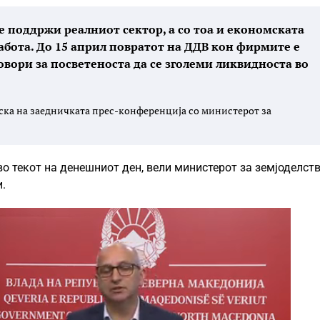
се поддржи реалниот сектор, а со тоа и економската
работа. До 15 април повратот на ДДВ кон фирмите е
овори за посветеноста да се зголеми ликвидноста во
ска на заедничката прес-конференција со министерот за
во текот на денешниот ден, вели министерот за земјоделств
.