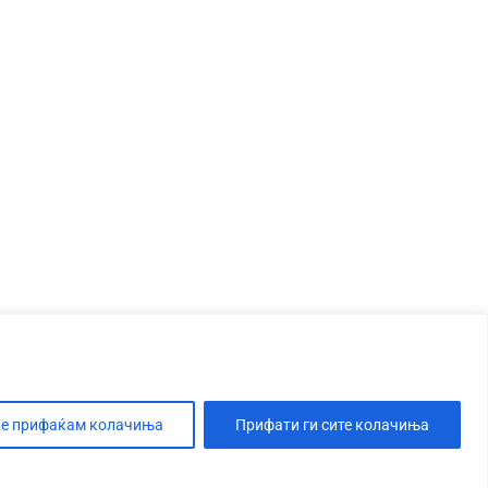
е прифаќам колачиња
Прифати ги сите колачиња