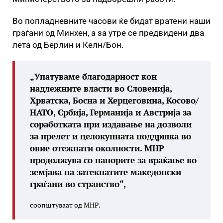
Во попладневните часови ќе бидат вратени наши
граѓани од Минхен, а за утре се предвидени два
лета од Берлин и Келн/Бон.
„Упатуваме благодарност кон
надлежните власти во Словенија,
Хрватска, Босна и Херцеговина, Косово/
НАТО, Србија, Германија и Австрија за
соработката при издавање на дозволи
за прелет и целокупната поддршка во
овие отежнати околности. МНР
продолжува со напорите за враќање во
земјава на затекнатите македонски
граѓани во странство“,
соопштуваат од МНР.