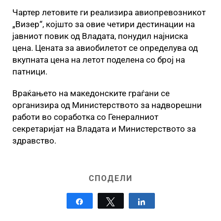
Чартер летовите ги реализира авиопревозникот
„Визер“, којшто за овие четири дестинации на
јавниот повик од Владата, понудил најниска
цена. Цената за авиобилетот се определува од
вкупната цена на летот поделена со број на
патници.
Враќањето на македонските граѓани се
организира од Министерството за надворешни
работи во соработка со Генералниот
секретаријат на Владата и Министерството за
здравство.
СПОДЕЛИ
Share
Tweet
Share