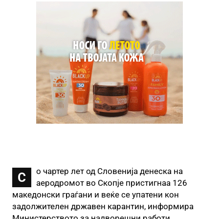
о чартер лет од Словенија денеска на
С
аеродромот во Скопје пристигнаа 126
македонски граѓани и веќе се упатени кон
задолжителен државен карантин, информира
Министерството за надворешни работи.