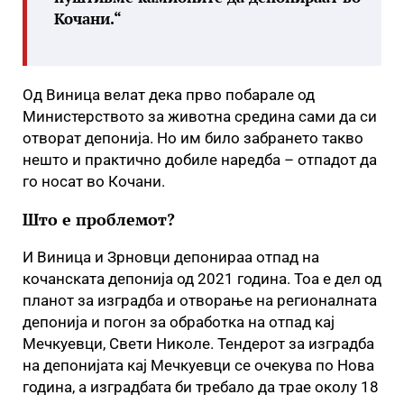
Кочани.“
Од Виница велат дека прво побарале од
Министерството за животна средина сами да си
отворат депонија. Но им било забрането такво
нешто и практично добиле наредба – отпадот да
го носат во Кочани.
Што е проблемот?
И Виница и Зрновци депонираа отпад на
кочанската депонија од 2021 година. Тоа е дел од
планот за изградба и отворање на регионалната
депонија и погон за обработка на отпад кај
Мечкуевци, Свети Николе. Тендерот за изградба
на депонијата кај Мечкуевци се очекува по Нова
година, а изградбата би требало да трае околу 18