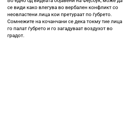
Во едно од видеата објавени на Фејсбук, може да
се види како влегува во вербален конфликт со
неовластени лица кои претураат по ѓубрето.
Сомнежите на кочанчани се дека токму тие лица
го палат ѓубрето и го загадуваат воздухот во
градот.