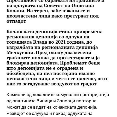
спротивност со барањата на граѓаните и
на одлуката на Советот на Општина
Кочани. На терен, забележани се и
неовластени лица како претураат под
отпадот
Кочанската депонија стана привремена
регионална депонија со одлука на
тогашната Влада во 2021 година, до
изградбата на регионалната депонија
Мечкуевци. Пред околу два месеци
граѓаните почнаа да протестираат и ја
блокираа депонијата. Проблемот беше
што депонијата не е оградена и
обезбедена, на неа постојано имаше
неовластени лица и често се палеше, што
пак го загадуваше воздухот во градот
Камиони од локалните комунални претпријатија
од општините Виница и Зрновци повторно
можат да се видат на кочанската депонија.
Развојот се случува и покрај одлуката на