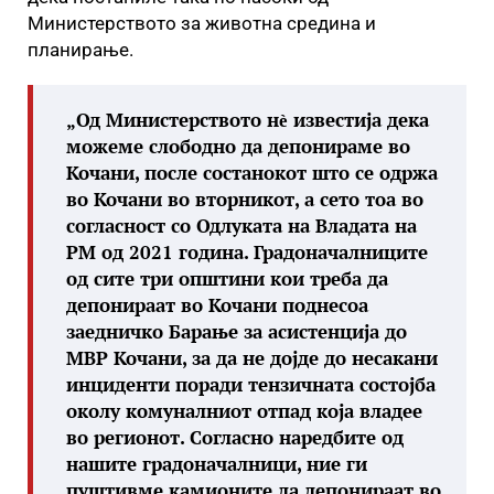
Министерството за животна средина и
планирање.
„Од Министерството нѐ известија дека
можеме слободно да депонираме во
Кочани, после состанокот што се одржа
во Кочани во вторникот, а сето тоа во
согласност со Одлуката на Владата на
РМ од 2021 година. Градоначалниците
од сите три општини кои треба да
депонираат во Кочани поднесоа
заедничко Барање за асистенција до
МВР Кочани, за да не дојде до несакани
инциденти поради тензичната состојба
околу комуналниот отпад која владее
во регионот. Согласно наредбите од
нашите градоначалници, ние ги
пуштивме камионите да депонираат во