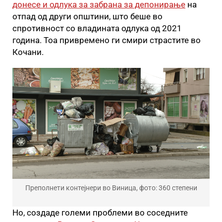
донесе и одлука за забрана за депонирање
на
отпад од други општини, што беше во
спротивност со владината одлука од 2021
година. Тоа привремено ги смири страстите во
Кочани.
Преполнети контејнери во Виница, фото: 360 степени
Но, создаде големи проблеми во соседните