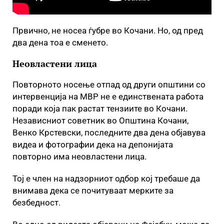
Првично, не носеа ѓубре во Кочани. Но, од пред
два дена тоа е сменето.
Неовластени лица
Повторното носење отпад од други општини со
интервенција на МВР не е единствената работа
поради која пак растат тензиите во Кочани.
Независниот советник во Општина Кочани,
Венко Крстевски, последните два дена објавува
видеа и фотографии дека на депонијата
повторно има неовластени лица.
Тој е член на надзорниот одбор кој требаше да
внимава дека се почитуваат мерките за
безбедност.