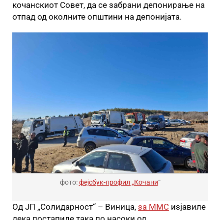
кочанскиот Совет, да се забрани депонирање на
отпад од околните општини на депонијата.
фото:
фејсбук-профил „Кочани
“
Од ЈП „Солидарност“ – Виница,
за ММС
изјавиле
дека постапиле така по насоки од