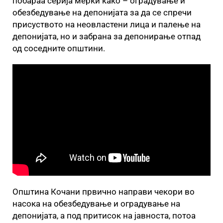
побараа серија мерки како – оградување и
обезбедување на депонијата за да се спречи
присуството на неовластени лица и палење на
депонијата, но и забрана за депонирање отпад
од соседните општини.
Општина Кочани првично направи чекори во
насока на обезбедување и оградување на
депонијата, а под притисок на јавноста, потоа