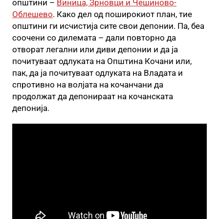
општини –
Виница, Зрновци и Чешиново-
Облешево
. Како дел од поширокиот план, тие
општини ги исчистија сите свои депонии. Па, беа
соочени со дилемата – дали повторно да
отворат легални или диви депонии и да ја
почитуваат одлуката на Општина Кочани или,
пак, да ја почитуваат одлуката на Владата и
спротивно на волјата на кочанчани да
продолжат да депонираат на кочанската
депонија.