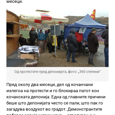
месеци.
Од протестите пред депонијата, фото: „360 степени“
Пред околу два месеци, дел од кочанчани
излегоа на протести и го блокираа патот кон
кочанската депонија. Една од главните причини
беше што депонијата често се пали, што пак го
загадува воздухот во градот. Демонстрантите