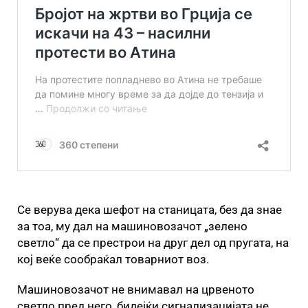
Се верува дека шефот на станицата, без да знае
за тоа, му дал на машиновозачот „зелено
светло“ да се престрои на друг дел од пругата, на
кој веќе сообраќал товарниот воз.
Машиновозачот не внимавал на црвеното
светло пред него, бидејќи сигнализацијата не