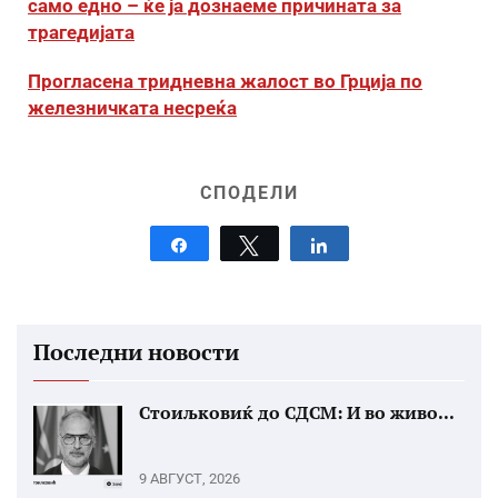
само едно – ќе ја дознаеме причината за
трагедијата
Прогласена тридневна жалост во Грција по
железничката несреќа
СПОДЕЛИ
Share
Tweet
Share
Последни новости
Стоиљковиќ до СДСМ: И во живо...
9 АВГУСТ, 2026