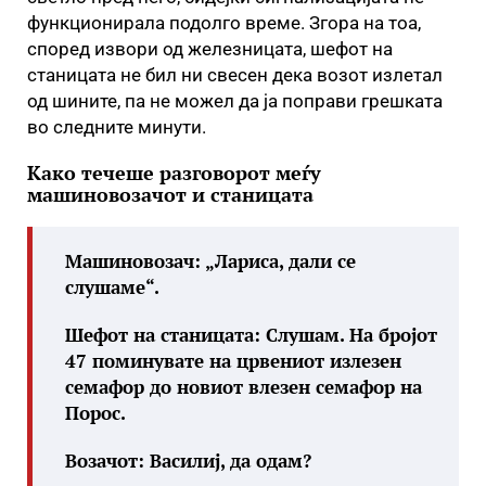
функционирала подолго време. Згора на тоа,
според извори од железницата, шефот на
станицата не бил ни свесен дека возот излетал
од шините, па не можел да ја поправи грешката
во следните минути.
Како течеше разговорот меѓу
машиновозачот и станицата
Машиновозач: „Лариса, дали се
слушаме“.
Шефот на станицата: Слушам. На бројот
47 поминувате на црвениот излезен
семафор до новиот влезен семафор на
Порос.
Возачот: Василиј, да одам?