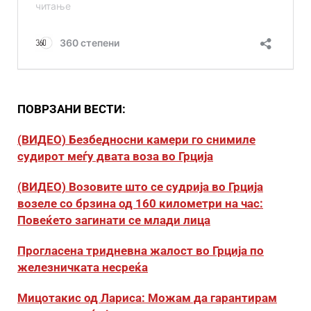
ПОВРЗАНИ ВЕСТИ:
(ВИДЕО) Безбедносни камери го снимиле
судирот меѓу двата воза во Грција
(ВИДЕО) Возовите што се судрија во Грција
возеле со брзина од 160 километри на час:
Повеќето загинати се млади лица
Прогласена тридневна жалост во Грција по
железничката несреќа
Мицотакис од Лариса: Можам да гарантирам