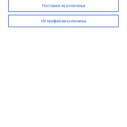
Поставки за колачиња
Не прифаќам колачиња
СТОРИЈА
ДЕБАТА
САБОТАЖА
ТИМ
КОНТАКТ