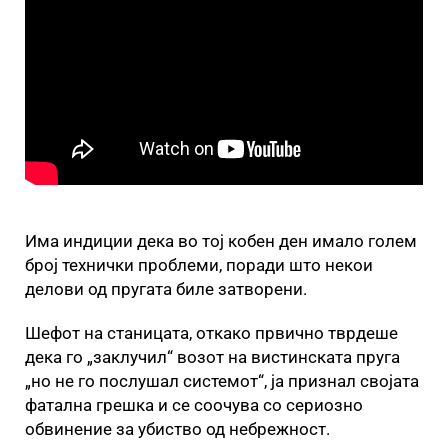
Има индиции дека во тој кобен ден имало голем
број технички проблеми, поради што некои
делови од пругата биле затворени.
Шефот на станицата, откако првично тврдеше
дека го „заклучил“ возот на вистинската пруга
„но не го послушал системот“, ја признал својата
фатална грешка и се соочува со сериозно
обвинение за убиство од небрежност.