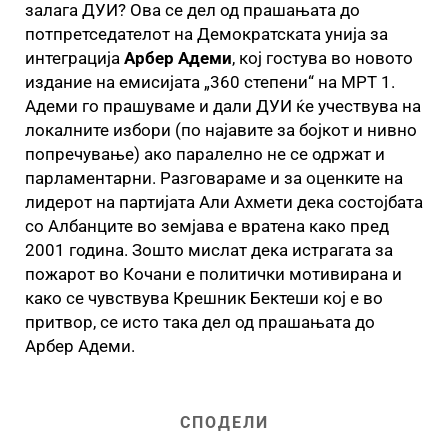
залага ДУИ? Ова се дел од прашањата до
потпретседателот на Демократската унија за
интеграција
Арбер Адеми
, кој гостува во новото
издание на емисијата „360 степени“ на МРТ 1.
Адеми го прашуваме и дали ДУИ ќе учествува на
локалните избори (по најавите за бојкот и нивно
попречување) ако паралелно не се одржат и
парламентарни. Разговараме и за оценките на
лидерот на партијата Али Ахмети дека состојбата
со Албанците во земјава е вратена како пред
2001 година. Зошто мислат дека истрагата за
пожарот во Кочани е политички мотивирана и
како се чувствува Крешник Бектеши кој е во
притвор, се исто така дел од прашањата до
Арбер Адеми.
СПОДЕЛИ