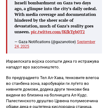
Israeli bombardment on Gaza two days
ago, a glimpse into the city’s daily ordeal.
With media coverage and documentation
hindered by the sheer scale of
devastation, much of Gaza’s reality goes
unseen.
pic.twitter.com/JKfkTgb0T2
— Gaza Notifications (@gazanotice)
September
24, 2025
Израелската војска соопшти дека го истражува
нападот врз засолништето.
Во предградието Тел Ал-Хава, тенковите влегоа
во станбена зона, заробувајќи ги луѓето во
нивните домови, додека други тенкови беа
видени во близина на болницата Ал-Кудс.
Палестинското друштво Црвена полумесечина
објави дека е оштетена кислородна станица.