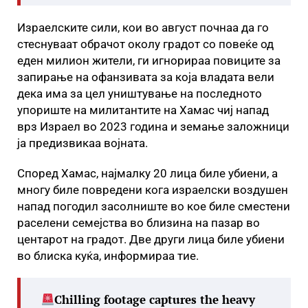
Израелските сили, кои во август почнаа да го
стеснуваат обрачот околу градот со повеќе од
еден милион жители, ги игнорираа повиците за
запирање на офанзивата за која владата вели
дека има за цел уништување на последното
упориште на милитантите на Хамас чиј напад
врз Израел во 2023 година и земање заложници
ја предизвикаа војната.
Според Хамас, најмалку 20 лица биле убиени, а
многу биле повредени кога израелски воздушен
напад погодил засолниште во кое биле сместени
раселени семејства во близина на пазар во
центарот на градот. Две други лица биле убиени
во блиска куќа, информираа тие.
Chilling footage captures the heavy