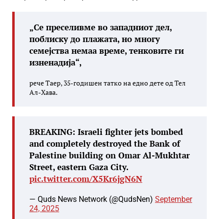
„Се преселивме во западниот дел,
поблиску до плажата, но многу
семејства немаа време, тенковите ги
изненадија“,
рече Таер, 35-годишен татко на едно дете од Тел
Ал-Хава.
BREAKING: Israeli fighter jets bombed
and completely destroyed the Bank of
Palestine building on Omar Al-Mukhtar
Street, eastern Gaza City.
pic.twitter.com/X5Kr6jgN6N
— Quds News Network (@QudsNen)
September
24, 2025