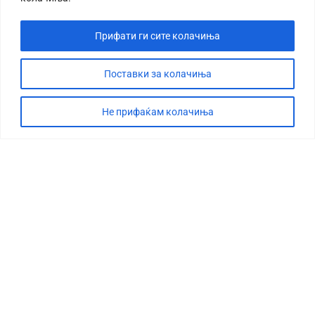
Прифати ги сите колачиња
Поставки за колачиња
Не прифаќам колачиња
СТОРИЈА
ДЕБАТА
САБОТАЖА
ТИМ
КОНТАКТ