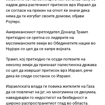
надеж дека растечкиот притисок врз Израел да
се согласи на прекин на огнот ќе значи дека
нема да ги изгубат своите домови, објави
Ројтерс.
Американскиот претседател Доналд Трамп
претходно се сретна со лидерите на
муслиманските земји во Обединетите нации во
Њујорк со цел да се запре војната.
Трамп, кој претходно ги осуди потезите на
неколку земји да признаат палестинска држава
со цел да извршат притисок врз Израел, рече
дека ќе следи состанок со Израел.
Израелската влада ги повика жителите на Газа
да се повлечат на југ, но многумина се двоумеа,
наведувајќи го недостигот на безбедност и
широко распространетиот глад во областа.