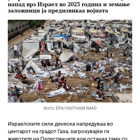
напад врз Израел во 2023 година и земање
заложници ја предизвикаа војната
Фото: EPA/HAITHAM IMAD
Израелските сили денеска напредуваа во
центарот на градот Газа, загрозувајќи ги
животите на Палестинците кои останаа таму со