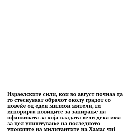
Израелските сили, кои во август почнаа да
го стеснуваат обрачот околу градот со
повеќе од еден милион жители, ги
игнорираа повиците за запирање на
офанзивата за која владата вели дека има
за цел уништување на последното
упориште на милитантите на Хамас чиј