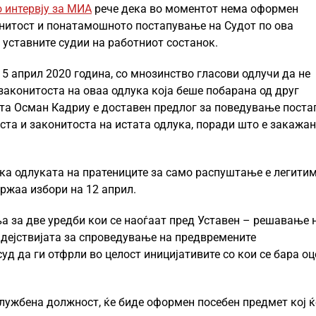
 интервју за МИА
рече дека во моментот нема оформен
онитост и понатамошното постапување на Судот по ова
 уставните судии на работниот состанок.
15 април 2020 година, со мнозинство гласови одлучи да не
законитоста на оваа одлука која беше побарана од друг
ијата Осман Кадриу е доставен предлог за поведување поста
ста и законитоста на истата одлука, поради што е закажан
ка одлуката на пратениците за само распуштање е легитим
ржаа избори на 12 април.
 за две уредби кои се наоѓаат пред Уставен – решавање 
 дејствијата за спроведување на предвремените
уд да ги отфрли во целост иницијативите со кои се бара о
службена должност, ќе биде оформен посебен предмет кој ќ