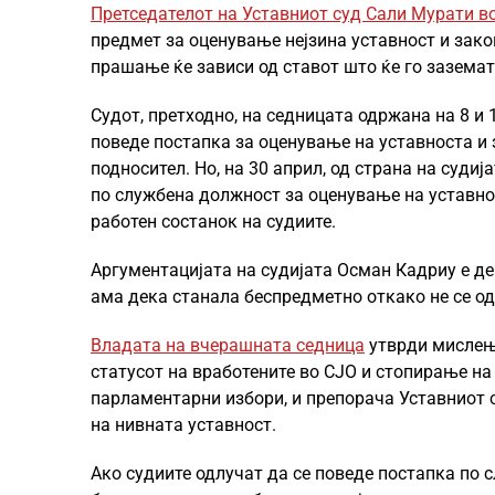
Претседателот на Уставниот суд Сали Мурати во
предмет за оценување нејзина уставност и зак
прашање ќе зависи од ставот што ќе го заземат
Судот, претходно, на седницата одржана на 8 и 
поведе постапка за оценување на уставноста и 
подносител. Но, на 30 април, од страна на суд
по службена должност за оценување на уставно
работен состанок на судиите.
Аргументацијата на судијата Осман Кадриу е де
ама дека станала беспредметно откако не се од
Владата на вчерашната седница
утврди мислења
статусот на вработените во СЈО и стопирање на
парламентарни избори, и препорача Уставниот с
на нивната уставност.
Ако судиите одлучат да се поведе постапка по 