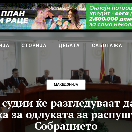
ИЈА
СТОРИЈА
ДЕБАТА
САБОТАЖА
МАКЕДОНИЈА
 судии ќе разгледуваат д
а за одлуката за распу
Собранието