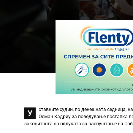
ставните судии, по денешната седница, на
У
Осман Кадриу за поведување постапка по
законитоста на одлуката за распуштање на Соб