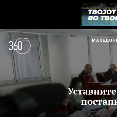
МАКЕДОН
Уставните
постапк