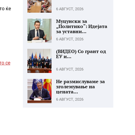
то ќе
6 АВГУСТ, 2026
Муцунски за
„Политико“: Идејата
за уставни...
6 АВГУСТ, 2026
(ВИДЕО) Со грант од
ЕУ и...
то се
6 АВГУСТ, 2026
Не размислуваме за
зголемување на
цената...
6 АВГУСТ, 2026