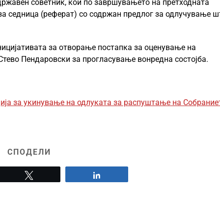
 државен советник, кои по завршувањето на претходната
за седница (реферат) со содржан предлог за одлучување ш
иницијативата за отворање постапка за оценување на
Стево Пендаровски за прогласување вонредна состојба.
дија за укинување на одлуката за распуштање на Собрание
СПОДЕЛИ
Tweet
Share