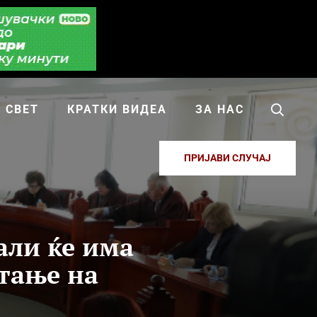
СВЕТ
КРАТКИ ВИДЕА
ЗА НАС
ПРИЈАВИ СЛУЧАЈ
али ќе има
штање на