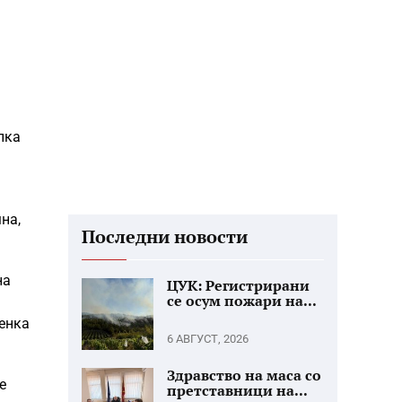
пка
на,
Последни новости
на
ЦУК: Регистрирани
се осум пожари на...
ценка
6 АВГУСТ, 2026
Здравство на маса со
е
претставници на...