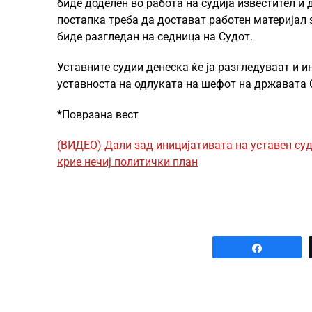
биде доделен во работа на судија известител и
постапка треба да достават работен материјал 
биде разгледан на седница на Судот.
Уставните судии денеска ќе ја разгледуваат и 
уставноста на одлуката на шефот на државата 
*Поврзана вест
(ВИДЕО) Дали зад иницијативата на уставен су
крие нечиј политички план
Share