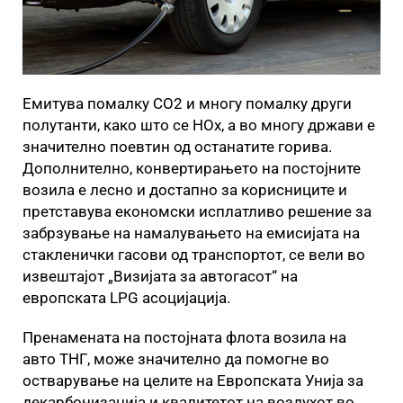
Емитува помалку CO2 и многу помалку други
полутанти, како што се НОх, а во многу држави е
значително поевтин од останатите горива.
Дополнително, конвертирањето на постојните
возила е лесно и достапно за корисниците и
претставува економски исплатливо решение за
забрзување на намалувањето на емисијата на
стакленички гасови од транспортот, се вели во
извештајот „Визијата за автогасот“ на
европската LPG асоцијација.
Пренамената на постојната флота возила на
авто ТНГ, може значително да помогне во
остварување на целите на Европската Унија за
декарбонизација и квалитетот на воздухот во