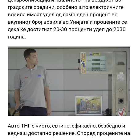
градските средини, особено што електричните
возила имаат удел од само еден процент во
вкупниот број возила во Унијата и процените се
дека ќе достигнат 20-30 проценти удел до 2030
година.
Авто ТНГ е чисто, евтино, ефикасно, безбедно и
веднаш достапно решение. Според процените на