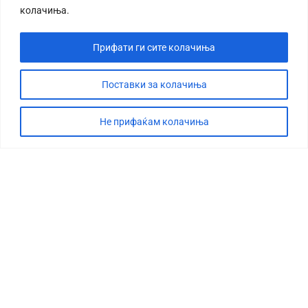
колачиња.
Прифати ги сите колачиња
Поставки за колачиња
Не прифаќам колачиња
СТОРИЈА
ДЕБАТА
САБОТАЖА
ТИМ