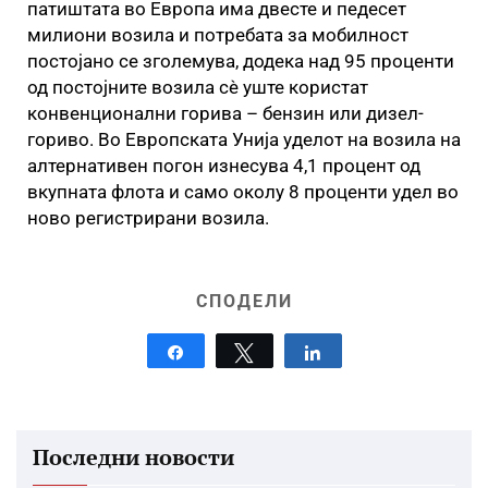
патиштата во Европа има двесте и педесет
милиони возила и потребата за мобилност
постојано се зголемува, додека над 95 проценти
од постојните возила сѐ уште користат
конвенционални горива – бензин или дизел-
гориво. Во Европската Унија уделот на возила на
алтернативен погон изнесува 4,1 процент од
вкупната флота и само околу 8 проценти удел во
ново регистрирани возила.
СПОДЕЛИ
Share
Tweet
Share
Последни новости