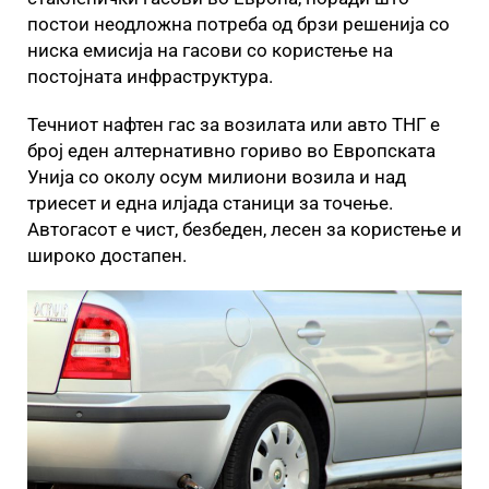
постои неодложна потреба од брзи решенија со
ниска емисија на гасови со користење на
постојната инфраструктура.
Течниот нафтен гас за возилата или авто ТНГ е
број еден алтернативно гориво во Европската
Унија со околу осум милиони возила и над
триесет и една илјада станици за точење.
Автогасот е чист, безбеден, лесен за користење и
широко достапен.