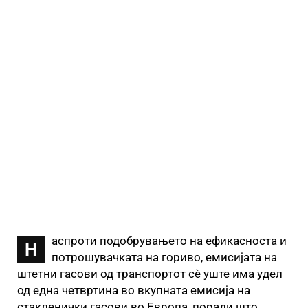
аспроти подобрувањето на ефикасноста и
Н
потрошувачката на гориво, емисијата на
штетни гасови од транспортот сѐ уште има удел
од една четвртина во вкупната емисија на
стакленички гасови во Европа, поради што