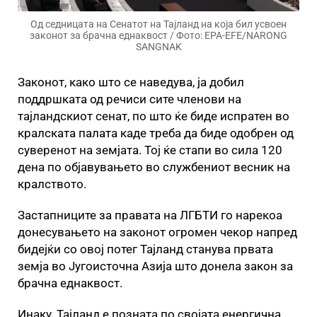
Од седницата на Сенатот на Тајланд на која бил усвоен
законот за брачна еднаквост / Фото: EPA-EFE/NARONG
SANGNAK
Законот, како што се наведува, ја добил
поддршката од речиси сите членови на
тајландскиот сенат, по што ќе биде испратен во
кралската палата каде треба да биде одобрен од
суверенот на земјата. Тој ќе стапи во сила 120
дена по објавувањето во службениот весник на
кралството.
Застапниците за правата на ЛГБТИ го нарекоа
донесувањето на законот огромен чекор напред
бидејќи со овој потег Тајланд станува првата
земја во Југоисточна Азија што донела закон за
брачна еднаквост.
Инаку, Тајланд е позната по својата енергична