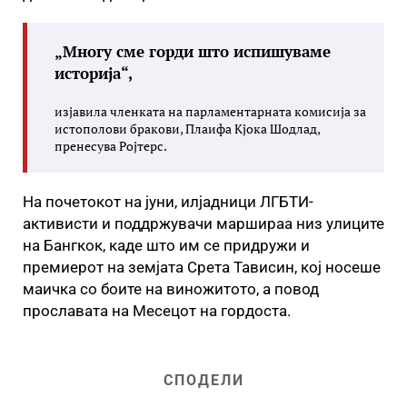
„Многу сме горди што испишуваме
историја“,
изјавила членката на парламентарната комисија за
истополови бракови, Плаифа Кјока Шодлад,
пренесува Ројтерс.
На почетокот на јуни, илјадници ЛГБТИ-
активисти и поддржувачи маршираа низ улиците
на Бангкок, каде што им се придружи и
премиерот на земјата Срета Тависин, кој носеше
маичка со боите на виножитото, а повод
прославата на Месецот на гордоста.
СПОДЕЛИ