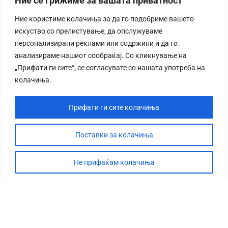
Ние се грижиме за вашата приватност
Ние користиме колачиња за да го подобриме вашето
искуство со прелистување, да опслужуваме
персонализирани реклами или содржини и да го
анализираме нашиот сообраќај. Со кликнување на
„Прифати ги сите“, се согласувате со нашата употреба на
колачиња.
Прифати ги сите колачиња
Поставки за колачиња
Не прифаќам колачиња