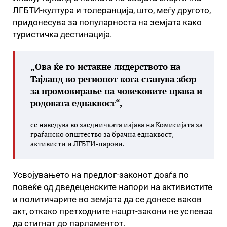
ЛГБТИ-култура и толеранција, што, меѓу другото,
придонесува за популарноста на земјата како
туристичка дестинација.
„Ова ќе го истакне лидерството на
Тајланд во регионот кога станува збор
за промовирање на човековите права и
родовата еднаквост“,
се наведува во заедничката изјава на Комисијата за
граѓанско општество за брачна еднаквост,
активисти и ЛГБТИ-парови.
Усвојувањето на предлог-законот доаѓа по
повеќе од дведеценските напори на активистите
и политичарите во земјата да се донесе ваков
акт, откако претходните нацрт-закони не успеваа
да стигнат до парламентот.