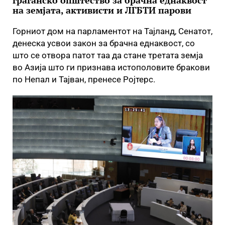
граѓанско општество за брачна еднаквост
на земјата, активисти и ЛГБТИ парови
Горниот дом на парламентот на Тајланд, Сенатот,
денеска усвои закон за брачна еднаквост, со
што се отвора патот таа да стане третата земја
во Азија што ги признава истополовите бракови
по Непал и Тајван, пренесе Ројтерс.