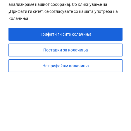
анализираме нашиот сообраќај. Со кликнување на
„Прифати ги сите“, се согласувате со нашата употреба на
колачиња.
Прифати ги сите колачиња
СТОРИЈА
ДЕБАТА
Поставки за колачиња
САБОТАЖА
Не прифаќам колачиња
ТИМ
КОНТАКТ
©2026 360 степени, Сите права се задржани