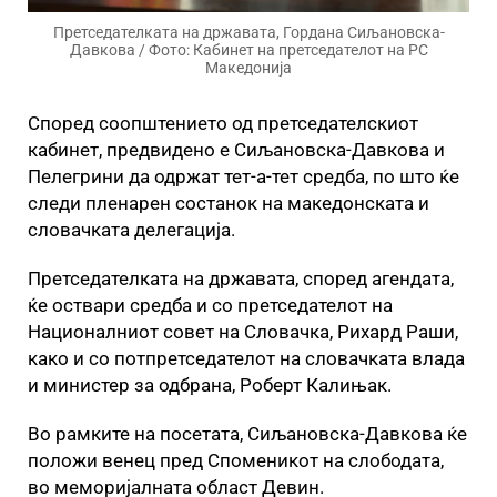
Претседателката на државата, Гордана Сиљановска-
Давкова / Фото: Кабинет на претседателот на РС
Македонија
Според соопштението од претседателскиот
кабинет, предвидено е Сиљановска-Давкова и
Пелегрини да одржат тет-а-тет средба, по што ќе
следи пленарен состанок на македонската и
словачката делегација.
Претседателката на државата, според агендата,
ќе оствари средба и со претседателот на
Националниот совет на Словачка, Рихард Раши,
како и со потпретседателот на словачката влада
и министер за одбрана, Роберт Калињак.
Во рамките на посетата, Сиљановска-Давкова ќе
положи венец пред Споменикот на слободата,
во меморијалната област Девин.