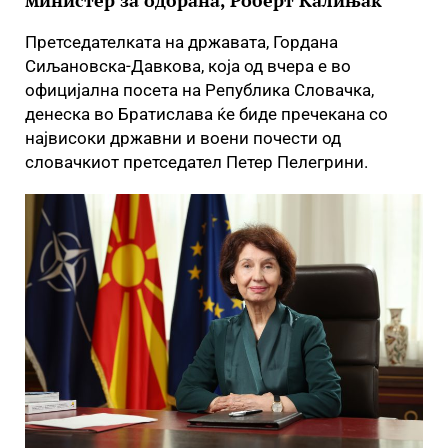
министер за одбрана, Роберт Калињак
Претседателката на државата, Гордана
Сиљановска-Давкова, која од вчера е во
официјална посета на Република Словачка,
денеска во Братислава ќе биде пречекана со
највисоки државни и воени почести од
словачкиот претседател Петер Пелегрини.