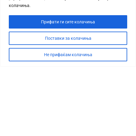
колачиња.
Прифати ги сите колачиња
Поставки за колачиња
Не прифаќам колачиња
СТОРИЈА
ДЕБАТА
САБОТАЖА
ТИМ