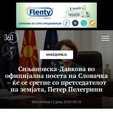
МАКЕДОНИЈА
Сиљановска-Давкова во
официјална посета на Словачка
– ќе се сретне со претседателот
на земјата, Петер Пелегрини
360степени
| 2 јуни, 2026 09:16