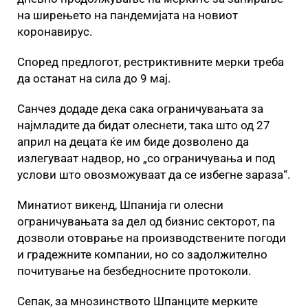
на ширењето на пандемијата на новиот
коронавирус.
Според предлогот, рестриктивните мерки треба
да останат на сила до 9 мај.
Санчез додаде дека сака ограничувањата за
најмладите да бидат олеснети, така што од 27
април на децата ќе им биде дозволено да
излегуваат надвор, но „со ограничувања и под
услови што овозможуваат да се избегне зараза“.
Минатиот викенд, Шпанија ги олесни
ограничувањата за дел од бизнис секторот, па
дозволи отоврање на производствените погоди
и градежните компании, но со задолжително
почитување на безбедносните протоколи.
Сепак, за мнозинството Шпанците мерките