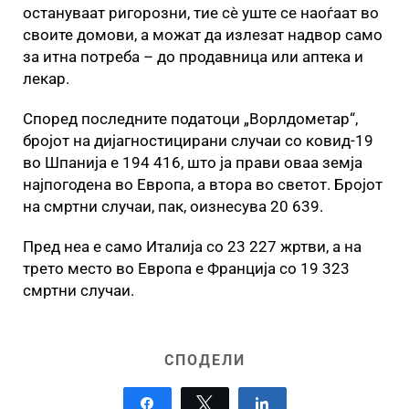
остануваат ригорозни, тие сè уште се наоѓаат во
своите домови, а можат да излезат надвор само
за итна потреба – до продавница или аптека и
лекар.
Според последните податоци „Ворлдометар“,
бројот на дијагностицирани случаи со ковид-19
во Шпанија е 194 416, што ја прави оваа земја
најпогодена во Европа, а втора во светот. Бројот
на смртни случаи, пак, оизнесува 20 639.
Пред неа е само Италија со 23 227 жртви, а на
трето место во Европа е Франција со 19 323
смртни случаи.
СПОДЕЛИ
Share
Tweet
Share