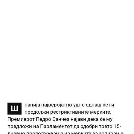
панија најверојатно уште еднаш ќе ги
Ш
продолжи рестриктивните мерките.
Премиерот Педро Санчез најави дека ќе му
предложи на Парламентот да одобри трето 15-
дневно продолжување на мерките за запирање