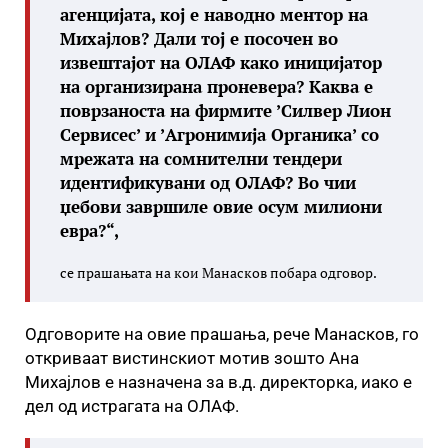
агенцијата, кој е наводно ментор на
Михајлов? Дали тој е посочен во
извештајот на ОЛАФ како иницијатор
на организирана проневера? Каква е
поврзаноста на фирмите ’Силвер Лион
Сервисес’ и ’Агронимија Органика’ со
мрежата на сомнителни тендери
идентификувани од ОЛАФ? Во чии
џебови завршиле овие осум милиони
евра?“,
се прашањата на кои Манасков побара одговор.
Одговорите на овие прашања, рече Манасков, го
откриваат вистинскиот мотив зошто Ана
Михајлов е назначена за в.д. директорка, иако е
дел од истрагата на ОЛАФ.