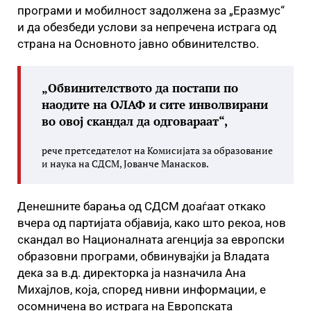
програми и мобилност задолжена за „Еразмус“
и да обезбеди услови за непречена истрага од
страна на Основното јавно обвинителство.
„Обвинителството да постапи по
наодите на ОЛАФ и сите инволвирани
во овој скандал да одговараат“,
рече претседателот на Комисијата за образование
и наука на СДСМ, Јованче Манасков.
Денешните барања од СДСМ доаѓаат откако
вчера од партијата објавија, како што рекоа, нов
скандал во Националната агенција за европски
образовни програми, обвинувајќи ја Владата
дека за в.д. директорка ја назначила Ана
Михајлов, која, според нивни информации, е
осомничена во истрага на Европската