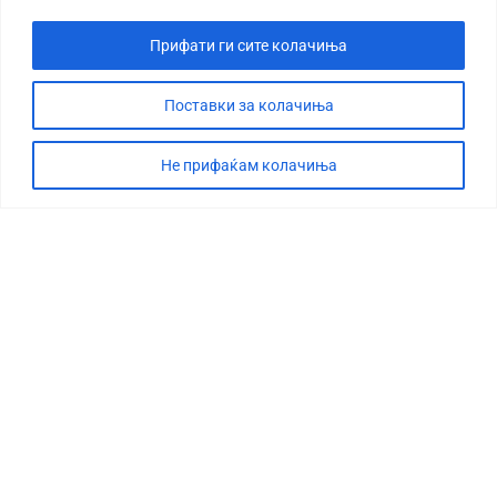
Прифати ги сите колачиња
Поставки за колачиња
Не прифаќам колачиња
СТОРИЈА
ДЕБАТА
САБОТАЖА
ТИМ