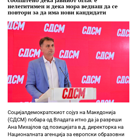
соопштено дека јавниот оглас е
нелегитимен и дека мора веднаш да се
повтори за да има нови кандидати
Социјалдемократскиот сојуз на Македонија
(СДСМ) побара од Владата итно да ја разреши
Ана Михајлов од позицијата в.д. директорка на
Националната агенција за европски образовни