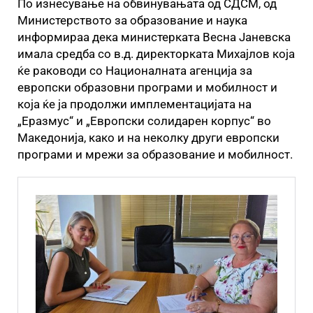
По изнесување на обвинувањата од СДСМ, од
Министерството за образование и наука
информираа дека министерката Весна Јаневска
имала средба со в.д. директорката Михајлов која
ќе раководи со Националната агенција за
европски образовни програми и мобилност и
која ќе ја продолжи имплементацијата на
„Еразмус“ и „Европски солидарен корпус“ во
Македонија, како и на неколку други европски
програми и мрежи за образование и мобилност.