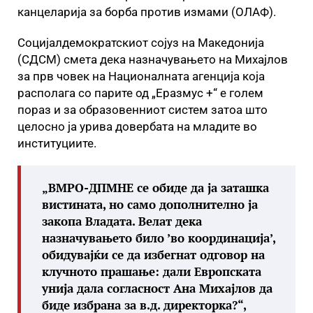
канцеларија за борба против измами (ОЛАФ).
Социјалдемократскиот сојуз на Македонија
(СДСМ) смета дека назначувањето на Михајлов
за прв човек на Националната агенција која
располага со парите од „Еразмус +“ е голем
пораз и за образовенниот систем затоа што
целосно ја урива довербата на младите во
институциите.
„ВМРО-ДПМНЕ се обиде да ја заташка
вистината, но само дополнително ја
закопа Владата. Велат дека
назначувањето било ’во координација’,
обидувајќи се да избегнат одговор на
клучното прашање: дали Европската
унија дала согласност Ана Михајлов да
биде избрана за в.д. директорка?“,