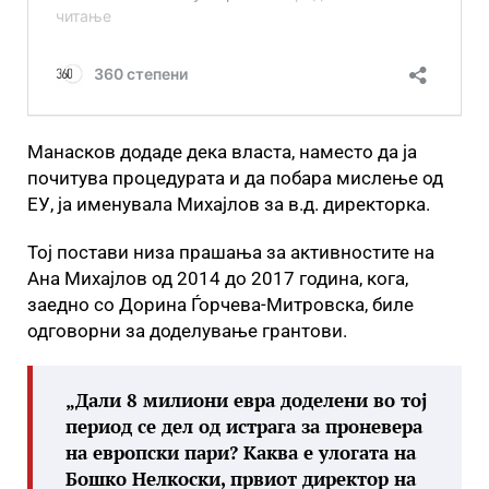
Манасков додаде дека власта, наместо да ја
почитува процедурата и да побара мислење од
ЕУ, ја именувала Михајлов за в.д. директорка.
Тој постави низа прашања за активностите на
Ана Михајлов од 2014 до 2017 година, кога,
заедно со Дорина Ѓорчева-Митровска, биле
одговорни за доделување грантови.
„Дали 8 милиони евра доделени во тој
период се дел од истрага за проневера
на европски пари? Каква е улогата на
Бошко Нелкоски, првиот директор на