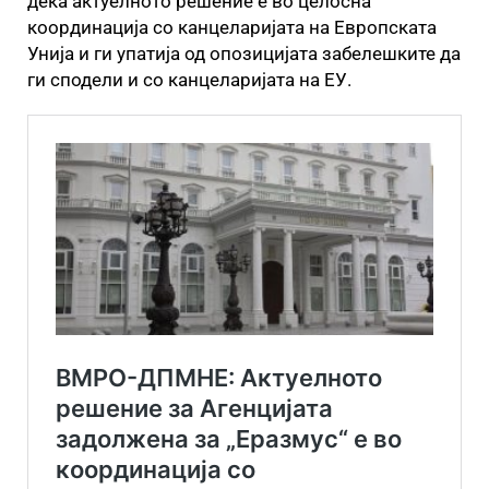
дека актуелното решение е во целосна
координација со канцеларијата на Европската
Унија и ги упатија од опозицијата забелешките да
ги сподели и со канцеларијата на ЕУ.