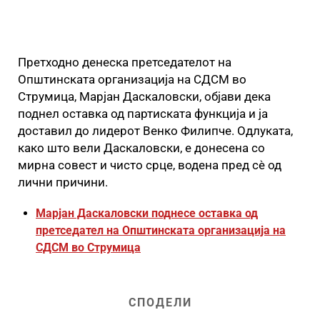
Претходно денеска претседателот на
Општинската организација на СДСМ во
Струмица, Марјан Даскаловски, објави дека
поднел оставка од партиската функција и ја
доставил до лидерот Венко Филипче. Одлуката,
како што вели Даскаловски, е донесена со
мирна совест и чисто срце, водена пред сè од
лични причини.
Марјан Даскаловски поднесе оставка од
претседател на Општинската организација на
СДСМ во Струмица
СПОДЕЛИ