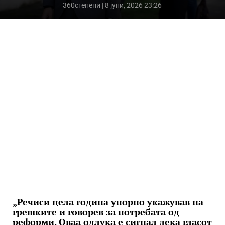
360степени
| 8 јуни, 2026 23:26
„Речиси цела година упорно укажував на
грешките и говорев за потребата од
реформи. Оваа одлука е сигнал дека гласот