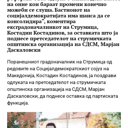
на оние кои бараат промени конечно
можеби се слуша. Бастионот на
социјалдемократијата има шанса да се
консолидира“, коментира
ексградоначалникот на Струмица,
Костадин Костадинов, за оставката што ја
поднесе претседателот на струмичката
општинска организација на СДСМ, Марјан
Даскаловски
Поранешниот градоначалник на Струмица од
редовите на Социјалдемократскиот сојуз на
Македонија, Костадин Костадинов, ја поздрави
одлуката на претседателот на струмичката
општинска организација на СДСМ, Марјан
Даскаловски, да поднесе оставка од партиската
функција.