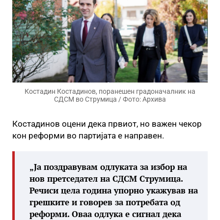
Костадин Костадинов, поранешен градоначалник на
СДСМ во Струмица / Фото: Архива
Костадинов оцени дека првиот, но важен чекор
кон реформи во партијата е направен.
„Ја поздравувам одлуката за избор на
нов претседател на СДСМ Струмица.
Речиси цела година упорно укажував на
грешките и говорев за потребата од
реформи. Оваа одлука е сигнал дека